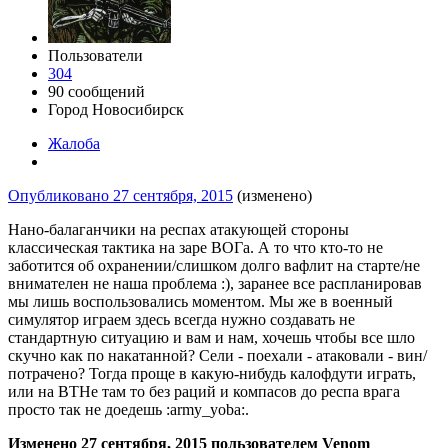
Пользователи
304
90 сообщений
Город
Новосибирск
Жалоба
Опубликовано
27 сентября, 2015
(изменено)
Нано-балаганчики на респах атакующей стороны
классическая тактика на заре ВОГа. А то что кто-то не
заботится об охранении/слишком долго вафлит на старте/не
внимателен не наша проблема :), заранее все распланировав
мы лишь воспользовались моментом. Мы же в военный
симулятор играем здесь всегда нужно создавать не
стандартную ситуацию и вам и нам, хочешь чтобы все шло
скучно как по накатанной? Сели - поехали - атаковали - вин/
потрачено? Тогда проще в какую-нибудь калофдути играть,
или на ВТНе там то без раций и компасов до респа врага
просто так не доедешь :army_yoba:.
Изменено
27 сентября, 2015
пользователем Venom