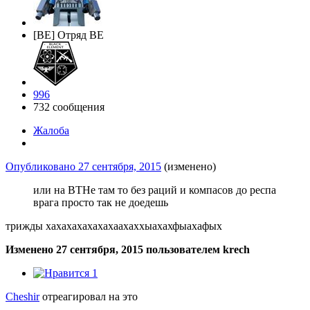
[BE] Отряд BE
996
732 сообщения
Жалоба
Опубликовано
27 сентября, 2015
(изменено)
или на ВТНе там то без раций и компасов до респа
врага просто так не доедешь
трижды хахахахахахахаахаххыахахфыахафых
Изменено
27 сентября, 2015
пользователем krech
1
Cheshir
отреагировал на это