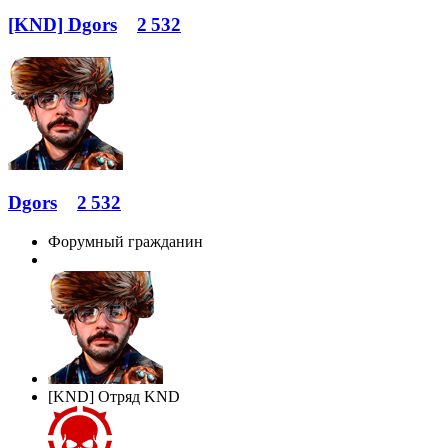
[KND] Dgors
2 532
Dgors
2 532
Форумный гражданин
[KND] Отряд KND