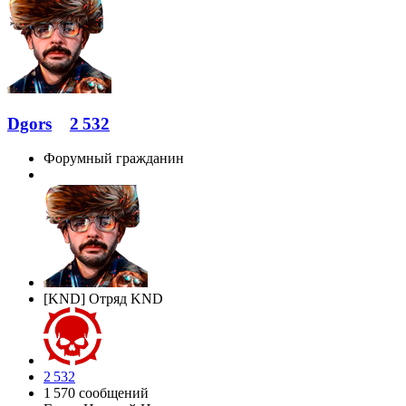
Dgors
2 532
Форумный гражданин
[KND] Отряд KND
2 532
1 570 сообщений