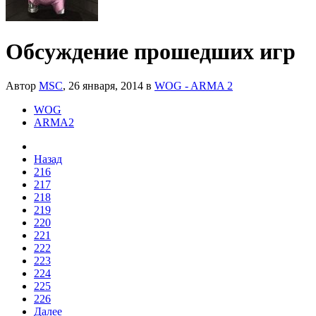
Обсуждение прошедших игр
Автор
MSC
,
26 января, 2014
в
WOG - ARMA 2
WOG
ARMA2
Назад
216
217
218
219
220
221
222
223
224
225
226
Далее