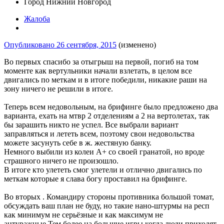
Город
Нижний Новгород
Жалоба
Опубликовано
26 сентября, 2015
(изменено)
Во первых спасибо за отыгрыш на первой, погиб на том
моменте как вертульники начали взлетать, в целом все
двигались по меткам и в итоге победили, никакие раши на
зону ничего не решили в итоге.
Теперь всем недовольным, на брифинге было предложено два
варианта, ехать на мтвр 2 отделениям а 2 на вертолетах, так
бы зарашить никто не успел. Все выбрали вариант
заправляться и лететь всем, поэтому свои недовольства
можете засунуть себе в ж. жестяную банку.
Немного выбили из колеи А+ со своей гранатой, но вроде
страшного ничего не произошло.
В итоге кто улететь смог улетели и отлично двигались по
меткам которые я слава богу проставил на брифинге.
Во вторых . Командиру стороны противника большой томат,
обсуждать ваш план не буду, но такие нано-штурмы на респ
как минимум не серьёзные и как максимум не
антуражные.Тем более на большие игры когда люди приходят