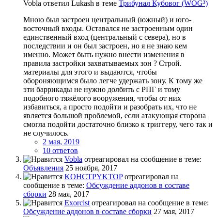
Vobla ответил Lukash в теме
Трибунал Кубовог (WOG³)
Мною был застроен центральный (южный) и юго-
восточный входы. Оставался не застроенным один
единственный вход (центральный с севера), но в
последствии и он был застроен, но я не знаю кем
именно. Может быть нужно внести изменения в
правила застройки захватываемых зон ? Строй.
материалы для этого и выдаются, чтобы
обороняющимся было легче удержать зону. К тому же
эти баррикады не нужно долбить с РПГ и тому
подобного тяжёлого вооружения, чтобы от них
избавиться, а просто подойти и разобрать их, что не
является большой проблемой, если атакующая сторона
смогла подойти достаточно близко к триггеру, чего так и
не случилось.
2 мая, 2019
10 ответов
Vobla
отреагировал на сообщение в теме:
Объявления
25 ноября, 2017
KOHCTPYKTOP
отреагировал на
сообщение в теме:
Обсуждение аддонов в составе
сборки
28 мая, 2017
Exorcist
отреагировал на сообщение в теме:
Обсуждение аддонов в составе сборки
27 мая, 2017