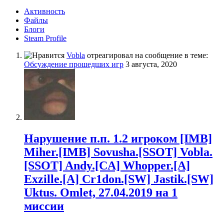
Активность
Файлы
Блоги
Steam Profile
Vobla
отреагировал на сообщение в теме:
Обсуждение прошедших игр
3 августа, 2020
Нарушение п.п. 1.2 игроком [IMB]
Miher.[IMB] Sovusha.[SSOT] Vobla.
[SSOT] Andy.[CA] Whopper.[A]
Exzille.[A] Cr1don.[SW] Jastik.[SW]
Uktus. Omlet, 27.04.2019 на 1
миссии