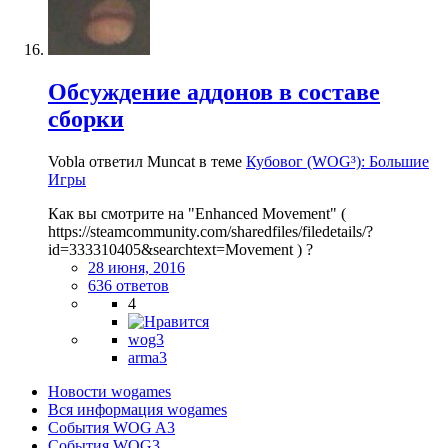
Обсуждение аддонов в составе
сборки
Vobla ответил Muncat в теме
Кубовог (WOG³): Большие
Игры
Как вы смотрите на "Enhanced Movement" (
https://steamcommunity.com/sharedfiles/filedetails/?
id=333310405&searchtext=Movement ) ?
28 июня, 2016
636 ответов
4
wog3
arma3
Новости wogames
Вся информация wogames
События WOG A3
События WOG3