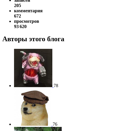
записей
205
комментария
672
просмотров
93 620
Авторы этого блога
78
76