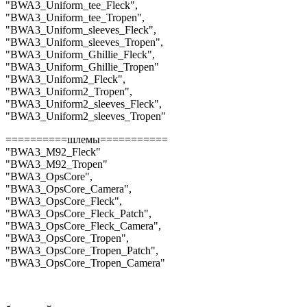
"BWA3_Uniform_tee_Fleck",
"BWA3_Uniform_tee_Tropen",
"BWA3_Uniform_sleeves_Fleck",
"BWA3_Uniform_sleeves_Tropen",
"BWA3_Uniform_Ghillie_Fleck",
"BWA3_Uniform_Ghillie_Tropen"
"BWA3_Uniform2_Fleck",
"BWA3_Uniform2_Tropen",
"BWA3_Uniform2_sleeves_Fleck",
"BWA3_Uniform2_sleeves_Tropen"
==========шлемы===========
"BWA3_M92_Fleck"
"BWA3_M92_Tropen"
"BWA3_OpsCore",
"BWA3_OpsCore_Camera",
"BWA3_OpsCore_Fleck",
"BWA3_OpsCore_Fleck_Patch",
"BWA3_OpsCore_Fleck_Camera",
"BWA3_OpsCore_Tropen",
"BWA3_OpsCore_Tropen_Patch",
"BWA3_OpsCore_Tropen_Camera"