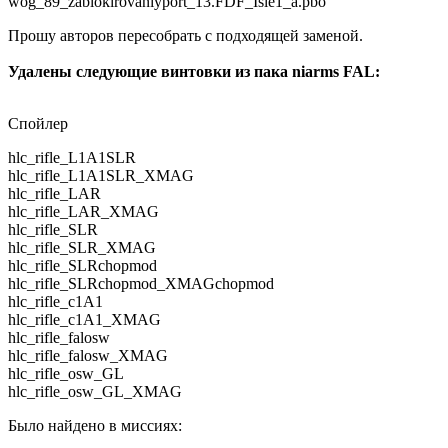
wog_89_zablokirovaniyport_13.FDF_Isle1_a.pbo
Прошу авторов пересобрать с подходящей заменой.
Удалены следующие винтовки из пака niarms FAL:
Спойлер
hlc_rifle_L1A1SLR
hlc_rifle_L1A1SLR_XMAG
hlc_rifle_LAR
hlc_rifle_LAR_XMAG
hlc_rifle_SLR
hlc_rifle_SLR_XMAG
hlc_rifle_SLRchopmod
hlc_rifle_SLRchopmod_XMAGchopmod
hlc_rifle_c1A1
hlc_rifle_c1A1_XMAG
hlc_rifle_falosw
hlc_rifle_falosw_XMAG
hlc_rifle_osw_GL
hlc_rifle_osw_GL_XMAG
Было найдено в миссиях: