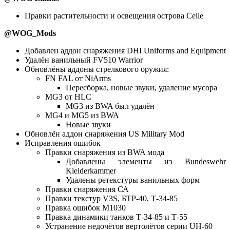
Правки растительности и освещения острова Celle
@WOG_Mods
Добавлен аддон снаряжения DHI Uniforms and Equipment
Удалён ванильный FV510 Warrior
Обновлёны аддоны стрелкового оружия:
FN FAL от NiArms
Пересборка, новые звуки, удаление мусора
MG3 от HLC
MG3 из BWA был удалён
MG4 и MG5 из BWA
Новые звуки
Обновлён аддон снаряжения US Military Mod
Исправления ошибок
Правки снаряжения из BWA мода
Добавлены элементы из Bundeswehr
Kleiderkammer
Удалены ретекстуры ванильных форм
Правки снаряжения СА
Правки текстур V3S, БТР-40, Т-34-85
Правка ошибок М1030
Правка динамики танков Т-34-85 и Т-55
Устранение недочётов вертолётов серии UH-60