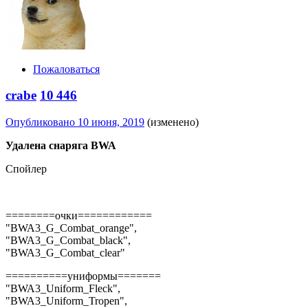
Пожаловаться
crabe
10 446
Опубликовано
10 июня, 2019
(изменено)
Удалена снаряга BWA
Спойлер
========очки============
"BWA3_G_Combat_orange",
"BWA3_G_Combat_black",
"BWA3_G_Combat_clear"
==========униформы=======
"BWA3_Uniform_Fleck",
"BWA3_Uniform_Tropen",