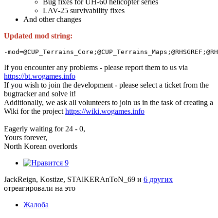
Bug fixes for UH-60 helicopter series
LAV-25 survivability fixes
And other changes
Updated mod string:
-mod=@CUP_Terrains_Core;@CUP_Terrains_Maps;@RHSGREF;@RH
If you encounter any problems - please report them to us via
https://bt.wogames.info
If you wish to join the development - please select a ticket from the
bugtracker and solve it!
Additionally, we ask all volunteers to join us in the task of creating a
Wiki for the project
https://wiki.wogames.info
Eagerly waiting for 24 - 0,
Yours forever,
North Korean overlords
9
JackReign, Kostize, STAlKERAnToN_69 и
6 других
отреагировали на это
Жалоба