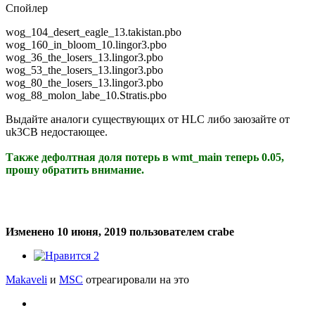
Спойлер
wog_104_desert_eagle_13.takistan.pbo
wog_160_in_bloom_10.lingor3.pbo
wog_36_the_losers_13.lingor3.pbo
wog_53_the_losers_13.lingor3.pbo
wog_80_the_losers_13.lingor3.pbo
wog_88_molon_labe_10.Stratis.pbo
Выдайте аналоги существующих от HLC либо заюзайте от
uk3CB недостающее.
Также дефолтная доля потерь в wmt_main теперь 0.05,
прошу обратить внимание.
Изменено
10 июня, 2019
пользователем crabe
2
Makaveli
и
MSC
отреагировали на это