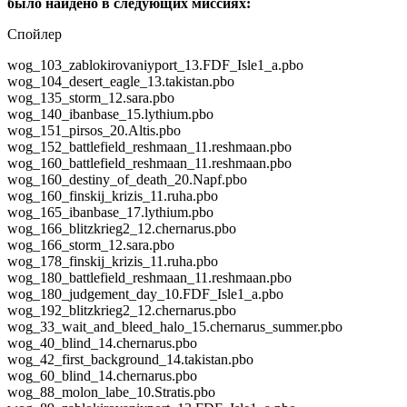
было найдено в следующих миссиях:
Спойлер
wog_103_zablokirovaniyport_13.FDF_Isle1_a.pbo
wog_104_desert_eagle_13.takistan.pbo
wog_135_storm_12.sara.pbo
wog_140_ibanbase_15.lythium.pbo
wog_151_pirsos_20.Altis.pbo
wog_152_battlefield_reshmaan_11.reshmaan.pbo
wog_160_battlefield_reshmaan_11.reshmaan.pbo
wog_160_destiny_of_death_20.Napf.pbo
wog_160_finskij_krizis_11.ruha.pbo
wog_165_ibanbase_17.lythium.pbo
wog_166_blitzkrieg2_12.chernarus.pbo
wog_166_storm_12.sara.pbo
wog_178_finskij_krizis_11.ruha.pbo
wog_180_battlefield_reshmaan_11.reshmaan.pbo
wog_180_judgement_day_10.FDF_Isle1_a.pbo
wog_192_blitzkrieg2_12.chernarus.pbo
wog_33_wait_and_bleed_halo_15.chernarus_summer.pbo
wog_40_blind_14.chernarus.pbo
wog_42_first_background_14.takistan.pbo
wog_60_blind_14.chernarus.pbo
wog_88_molon_labe_10.Stratis.pbo