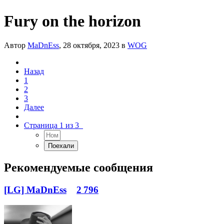
Fury on the horizon
Автор
MaDnEss
,
28 октября, 2023
в
WOG
Назад
1
2
3
Далее
Страница 1 из 3
Рекомендуемые сообщения
[LG] MaDnEss
2 796