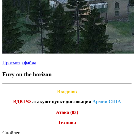
Просмотр файла
Fury on the horizon
Вводная:
ВДВ РФ
атакуют пункт дислокации
Армии США
Атака (83)
Техника
Спойлер