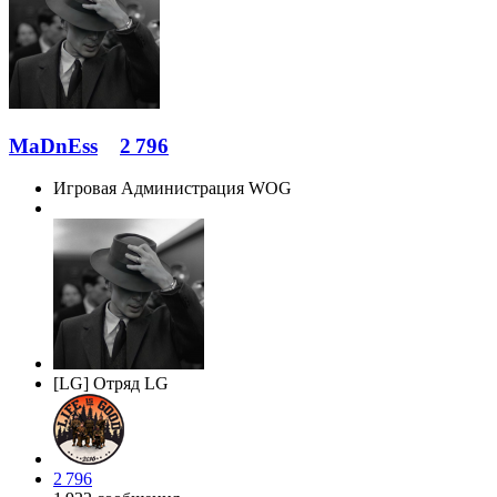
MaDnEss
2 796
Игровая Администрация WOG
[LG] Отряд LG
2 796