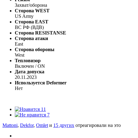
Захват/оборона
Сторона WEST
US Army
Сторона EAST
ВС РФ (ВДВ)
Сторона RESISTANSE
Сторона атаки
East
Сторона обороны
West
Тепловизор
Включен / ON
Дата допуска
20.11.2023
Используется Deformer
Нет
11
7
Mattoni
,
Dekfor
,
Omlet
и
15 других
отреагировали на это