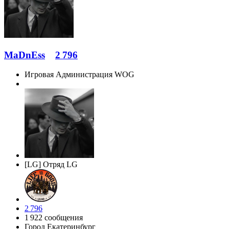
MaDnEss
2 796
Игровая Администрация WOG
[LG] Отряд LG
2 796
1 922 сообщения
Город
Екатеринбург