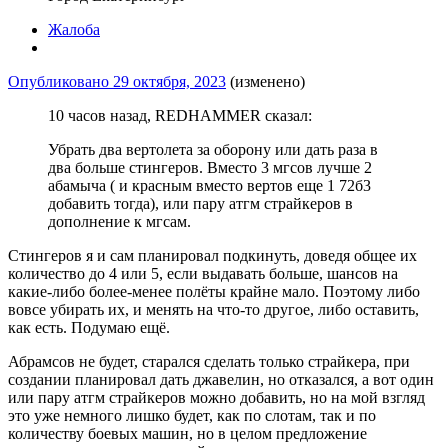
Жалоба
Опубликовано
29 октября, 2023
(изменено)
10 часов назад, REDHAMMER сказал:
Убрать два вертолета за оборону или дать раза в
два больше стингеров. Вместо 3 мгсов лучше 2
абамыча ( и красным вместо вертов еще 1 72б3
добавить тогда), или пару атгм страйкеров в
дополнение к мгсам.
Стингеров я и сам планировал подкинуть, доведя общее их
количество до 4 или 5, если выдавать больше, шансов на
какие-либо более-менее полёты крайне мало. Поэтому либо
вовсе убирать их, и менять на что-то другое, либо оставить,
как есть. Подумаю ещё.
Абрамсов не будет, старался сделать только страйкера, при
создании планировал дать джавелин, но отказался, а вот один
или пару атгм страйкеров можно добавить, но на мой взгляд
это уже немного лишко будет, как по слотам, так и по
количеству боевых машин, но в целом предложение