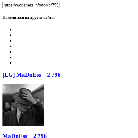
Поделиться на другие сайты
[LG] MaDnEss
2 796
MaDnEss
2 796