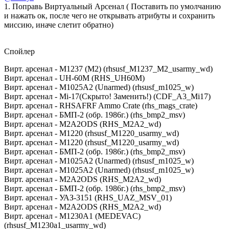
1. Поправь Виртуальный Арсенал ( Поставить по умолчанию
и нажать ок, после чего не открывать атрибуты и сохранить
миссию, иначе слетит обратно)
Спойлер
Вирт. арсенал - M1237 (M2) (rhsusf_M1237_M2_usarmy_wd)
Вирт. арсенал - UH-60M (RHS_UH60M)
Вирт. арсенал - M1025A2 (Unarmed) (rhsusf_m1025_w)
Вирт. арсенал - Mi-17(Скрыто! Заменить!) (CDF_A3_Mi17)
Вирт. арсенал - RHSAFRF Ammo Crate (rhs_mags_crate)
Вирт. арсенал - БМП-2 (обр. 1986г.) (rhs_bmp2_msv)
Вирт. арсенал - M2A2ODS (RHS_M2A2_wd)
Вирт. арсенал - M1220 (rhsusf_M1220_usarmy_wd)
Вирт. арсенал - M1220 (rhsusf_M1220_usarmy_wd)
Вирт. арсенал - БМП-2 (обр. 1986г.) (rhs_bmp2_msv)
Вирт. арсенал - M1025A2 (Unarmed) (rhsusf_m1025_w)
Вирт. арсенал - M1025A2 (Unarmed) (rhsusf_m1025_w)
Вирт. арсенал - M2A2ODS (RHS_M2A2_wd)
Вирт. арсенал - БМП-2 (обр. 1986г.) (rhs_bmp2_msv)
Вирт. арсенал - УАЗ-3151 (RHS_UAZ_MSV_01)
Вирт. арсенал - M2A2ODS (RHS_M2A2_wd)
Вирт. арсенал - M1230A1 (MEDEVAC)
(rhsusf_M1230a1_usarmy_wd)