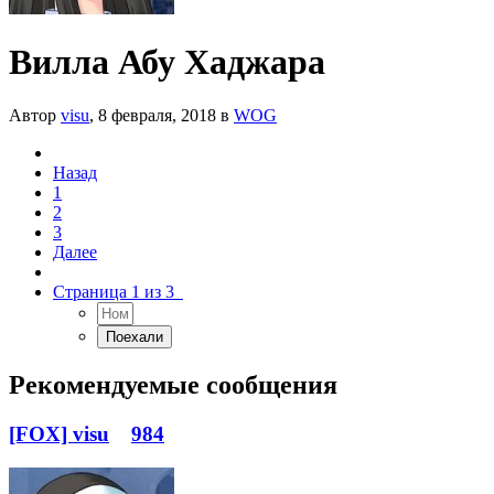
Вилла Абу Хаджара
Автор
visu
,
8 февраля, 2018
в
WOG
Назад
1
2
3
Далее
Страница 1 из 3
Рекомендуемые сообщения
[FOX] visu
984