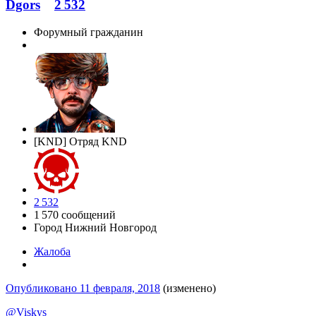
Dgors
2 532
Форумный гражданин
[KND] Отряд KND
2 532
1 570 сообщений
Город
Нижний Новгород
Жалоба
Опубликовано
11 февраля, 2018
(изменено)
@Viskys