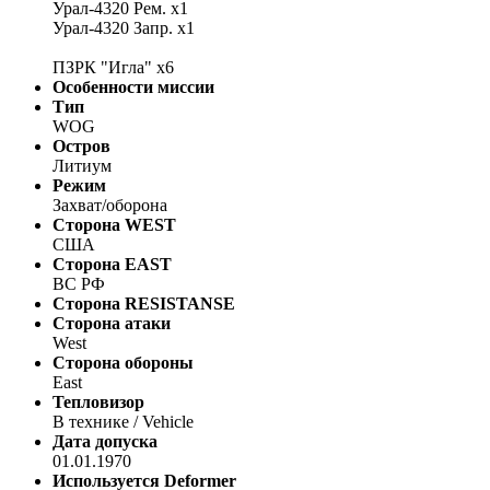
Урал-4320 Рем. х1
Урал-4320 Запр. х1
ПЗРК "Игла" х6
Особенности миссии
Тип
WOG
Остров
Литиум
Режим
Захват/оборона
Сторона WEST
США
Сторона EAST
ВС РФ
Сторона RESISTANSE
Сторона атаки
West
Сторона обороны
East
Тепловизор
В технике / Vehicle
Дата допуска
01.01.1970
Используется Deformer