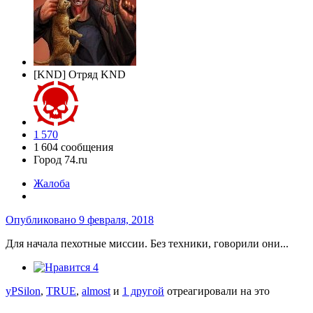
[KND] Отряд KND
1 570
1 604 сообщения
Город
74.ru
Жалоба
Опубликовано
9 февраля, 2018
Для начала пехотные миссии. Без техники, говорили они...
4
yPSilon
,
TRUE
,
almost
и
1 другой
отреагировали на это