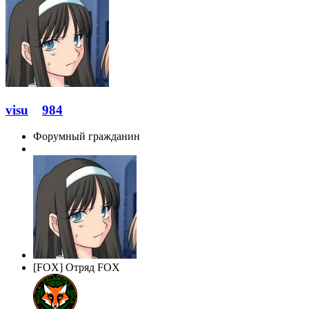
visu
984
Форумный гражданин
[FOX] Отряд FOX