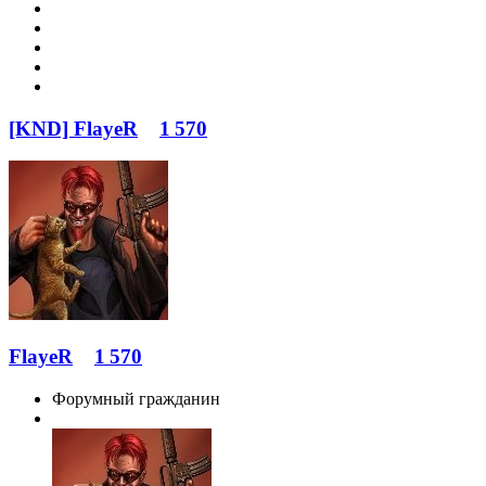
[KND] FlayeR
1 570
FlayeR
1 570
Форумный гражданин