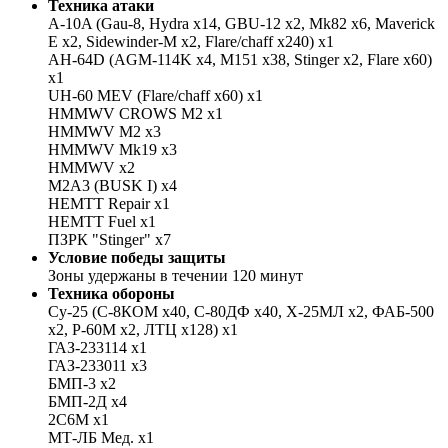
Техника атаки
A-10A (Gau-8, Hydra x14, GBU-12 x2, Mk82 x6, Maverick
E x2, Sidewinder-M x2, Flare/chaff x240) x1
AH-64D (AGM-114K x4, M151 x38, Stinger x2, Flare x60)
x1
UH-60 MEV (Flare/chaff x60) x1
HMMWV CROWS M2 x1
HMMWV M2 x3
HMMWV Mk19 x3
HMMWV x2
M2A3 (BUSK I) x4
HEMTT Repair x1
HEMTT Fuel x1
ПЗРК "Stinger" х7
Условие победы защиты
Зоны удержаны в течении 120 минут
Техника обороны
Су-25 (С-8КОМ х40, С-80ДФ х40, Х-25МЛ х2, ФАБ-500
х2, Р-60М х2, ЛТЦ х128) х1
ГАЗ-233114 х1
ГАЗ-233011 х3
БМП-3 х2
БМП-2Д х4
2С6М х1
МТ-ЛБ Мед. х1