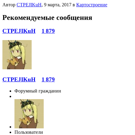
Автор
CTPEJIKuH
,
9 марта, 2017
в
Картостроение
Рекомендуемые сообщения
CTPEJIKuH
1 879
CTPEJIKuH
1 879
Форумный гражданин
Пользователи