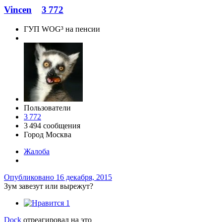
Vincen
3 772
ГУП WOG³ на пенсии
Пользователи
3 772
3 494 сообщения
Город
Москва
Жалоба
Опубликовано
16 декабря, 2015
Зум завезут или вырежут?
1
Dock
отреагировал на это