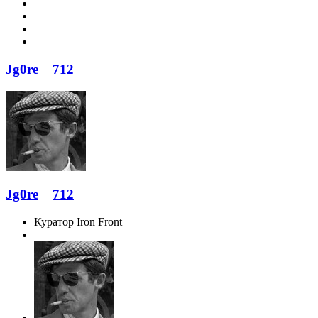
Jg0re
712
Jg0re
712
Куратор Iron Front