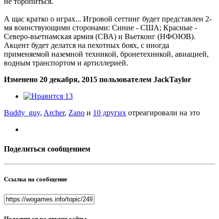
не торопиться.
А щас кратко о играх... Игровой сеттинг будет представлен 2-
мя воинствующими сторонами: Синие - США; Красные -
Северо-вьетнамская армия (СВА) и Вьетконг (НФОЮВ).
Акцент будет делатся на пехотных боях, с иногда
применяемой наземной техникой, бронетехникой, авиацией,
водным транспортом и артиллерией.
Изменено
20 декабря, 2015
пользователем JackTaylor
13
Buddy_guy
,
Archer
,
Zano
и
10 других
отреагировали на это
Поделиться сообщением
Ссылка на сообщение
Поделиться на другие сайты