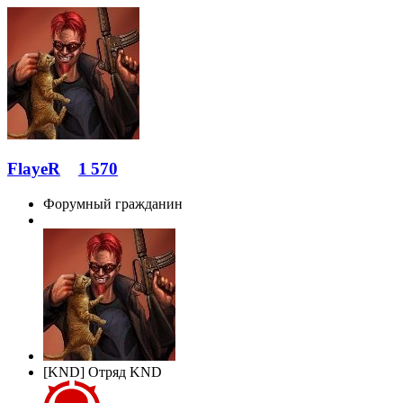
FlayeR
1 570
Форумный гражданин
[KND] Отряд KND