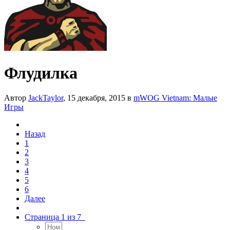
Флудилка
Автор
JackTaylor
,
15 декабря, 2015
в
mWOG Vietnam: Малые
Игры
Назад
1
2
3
4
5
6
Далее
Страница 1 из 7