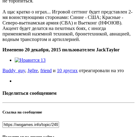
не торопиться.
А щас кратко о играх... Игровой сеттинг будет представлен 2-
мя воинствующими сторонами: Синие - США; Красные -
Северо-вьетнамская армия (СВА) и Вьетконг (НФОЮВ).
Акцент будет делатся на пехотных боях, с иногда
применяемой наземной техникой, бронетехникой, авиацией,
водным транспортом и артиллерией.
Изменено
20 декабря, 2015
пользователем JackTaylor
13
Buddy_guy
,
Jg0re
,
friend
и
10 других
отреагировали на это
Поделиться сообщением
Ссылка на сообщение
Поделиться на другие сайты