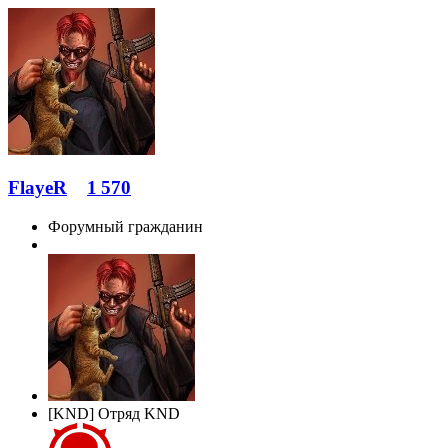
FlayeR
1 570
Форумный гражданин
[KND] Отряд KND