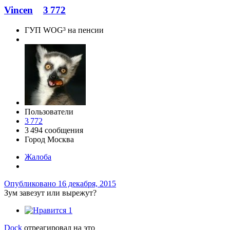
Vincen
3 772
ГУП WOG³ на пенсии
Пользователи
3 772
3 494 сообщения
Город
Москва
Жалоба
Опубликовано
16 декабря, 2015
Зум завезут или вырежут?
1
Dock
отреагировал на это