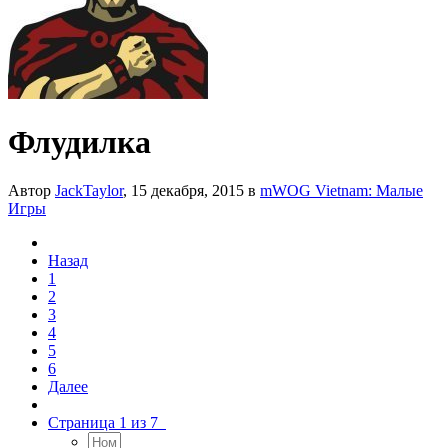
Флудилка
Автор
JackTaylor
,
15 декабря, 2015
в
mWOG Vietnam: Малые
Игры
Назад
1
2
3
4
5
6
Далее
Страница 1 из 7