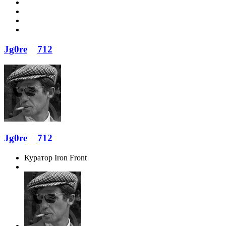
Jg0re
712
Jg0re
712
Куратор Iron Front