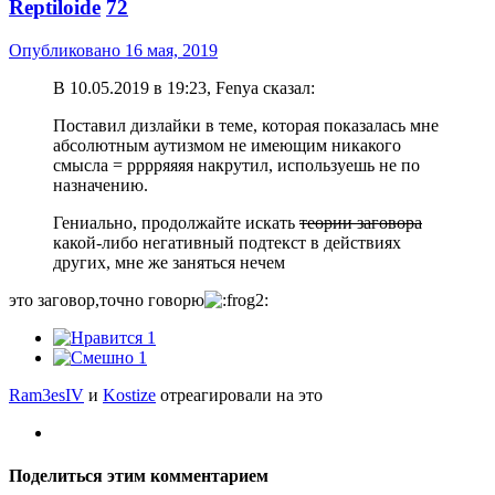
Reptiloide
72
Опубликовано
16 мая, 2019
В 10.05.2019 в 19:23, Fenya сказал:
Поставил дизлайки в теме, которая показалась мне
абсолютным аутизмом не имеющим никакого
смысла = рррряяяя накрутил, используешь не по
назначению.
Гениально, продолжайте искать
теории заговора
какой-либо негативный подтекст в действиях
других, мне же заняться нечем
это заговор,точно говорю
1
1
Ram3esIV
и
Kostize
отреагировали на это
Поделиться этим комментарием