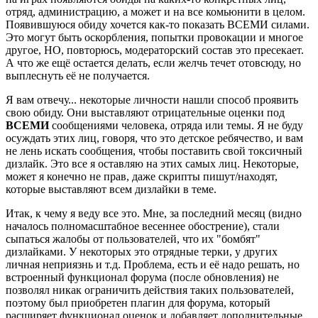
отряд, администрацию, а может и на все комьюнити в целом.
Появившуюся обиду хочется как-то показать ВСЕМИ силами.
Это могут быть оскорбления, попытки провокации и многое
другое, НО, повторюсь, модераторский состав это пресекает.
А что же ещё остается делать, если желчь течет отовсюду, но
выплеснуть её не получается.
Я вам отвечу... некоторые личности нашли способ проявить
свою обиду. Они выставляют отрицательные оценки под
ВСЕМИ
сообщениями человека, отряда или темы. Я не буду
осуждать этих лиц, говоря, что это детское ребячество, и вам
не лень искать сообщения, чтобы поставить свой токсичный
дизлайк. Это все я оставляю на этих самых лиц. Некоторые,
может я конечно не прав, даже скрипты пишут/находят,
которые выставляют всем дизлайки в теме.
Итак, к чему я веду все это. Мне, за последний месяц (видно
началось полномасштабное весеннее обострение), стали
сыпаться жалобы от пользователей, что их "бомбят"
дизлайками. У некоторых это отрядные терки, у других
личная неприязнь и т.д. Проблема, есть и её надо решать, но
встроенный функционал форума (после обновления) не
позволял никак ограничить действия таких пользователей,
поэтому был приобретен плагин для форума, который
расширяет функционал оценок и добавляет дополнительные