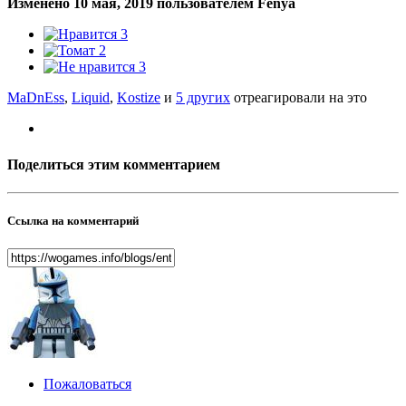
Изменено
10 мая, 2019
пользователем Fenya
3
2
3
MaDnEss
,
Liquid
,
Kostize
и
5 других
отреагировали на это
Поделиться этим комментарием
Ссылка на комментарий
Пожаловаться