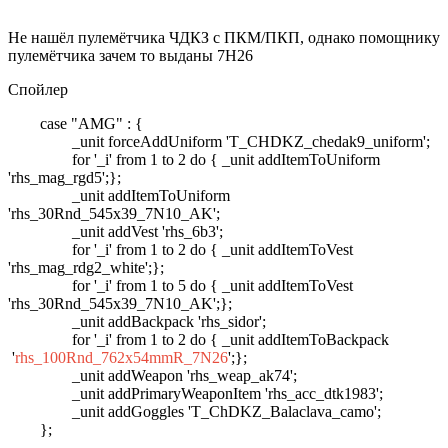
Не нашёл пулемётчика ЧДКЗ с ПКМ/ПКП, однако помощнику
пулемётчика зачем то выданы 7Н26
Спойлер
case "AMG" : {
_unit forceAddUniform 'T_CHDKZ_chedak9_uniform';
for '_i' from 1 to 2 do { _unit addItemToUniform
'rhs_mag_rgd5';};
_unit addItemToUniform
'rhs_30Rnd_545x39_7N10_AK';
_unit addVest 'rhs_6b3';
for '_i' from 1 to 2 do { _unit addItemToVest
'rhs_mag_rdg2_white';};
for '_i' from 1 to 5 do { _unit addItemToVest
'rhs_30Rnd_545x39_7N10_AK';};
_unit addBackpack 'rhs_sidor';
for '_i' from 1 to 2 do { _unit addItemToBackpack
'
rhs_100Rnd_762x54mmR_7N26
';};
_unit addWeapon 'rhs_weap_ak74';
_unit addPrimaryWeaponItem 'rhs_acc_dtk1983';
_unit addGoggles 'T_ChDKZ_Balaclava_camo';
};