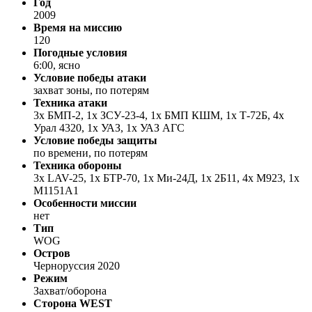
Год
2009
Время на миссию
120
Погодные условия
6:00, ясно
Условие победы атаки
захват зоны, по потерям
Техника атаки
3x БМП-2, 1x ЗСУ-23-4, 1х БМП КШМ, 1х Т-72Б, 4х
Урал 4320, 1х УАЗ, 1х УАЗ АГС
Условие победы защиты
по времени, по потерям
Техника обороны
3х LAV-25, 1х БТР-70, 1х Ми-24Д, 1х 2Б11, 4х M923, 1х
M1151A1
Особенности миссии
нет
Тип
WOG
Остров
Черноруссия 2020
Режим
Захват/оборона
Сторона WEST