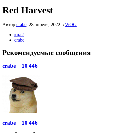
Red Harvest
Автор
crabe
,
28 апреля, 2022
в
WOG
кна2
crabe
Рекомендуемые сообщения
crabe
10 446
crabe
10 446