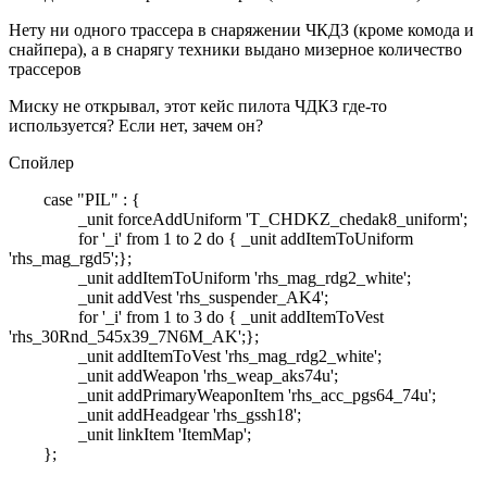
Нету ни одного трассера в снаряжении ЧКДЗ (кроме комода и
снайпера), а в снарягу техники выдано мизерное количество
трассеров
Миску не открывал, этот кейс пилота ЧДКЗ где-то
используется? Если нет, зачем он?
Спойлер
case "PIL" : {
_unit forceAddUniform 'T_CHDKZ_chedak8_uniform';
for '_i' from 1 to 2 do { _unit addItemToUniform
'rhs_mag_rgd5';};
_unit addItemToUniform 'rhs_mag_rdg2_white';
_unit addVest 'rhs_suspender_AK4';
for '_i' from 1 to 3 do { _unit addItemToVest
'rhs_30Rnd_545x39_7N6M_AK';};
_unit addItemToVest 'rhs_mag_rdg2_white';
_unit addWeapon 'rhs_weap_aks74u';
_unit addPrimaryWeaponItem 'rhs_acc_pgs64_74u';
_unit addHeadgear 'rhs_gssh18';
_unit linkItem 'ItemMap';
};