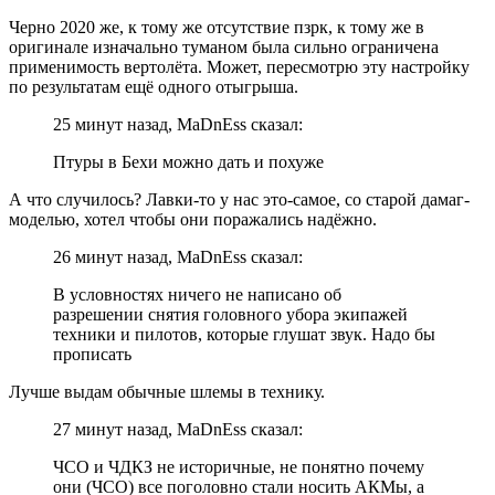
Черно 2020 же, к тому же отсутствие пзрк, к тому же в
оригинале изначально туманом была сильно ограничена
применимость вертолёта. Может, пересмотрю эту настройку
по результатам ещё одного отыгрыша.
25 минут назад, MaDnEss сказал:
Птуры в Бехи можно дать и похуже
А что случилось? Лавки-то у нас это-самое, со старой дамаг-
моделью, хотел чтобы они поражались надёжно.
26 минут назад, MaDnEss сказал:
В условностях ничего не написано об
разрешении снятия головного убора экипажей
техники и пилотов, которые глушат звук. Надо бы
прописать
Лучше выдам обычные шлемы в технику.
27 минут назад, MaDnEss сказал:
ЧСО и ЧДКЗ не историчные, не понятно почему
они (ЧСО) все поголовно стали носить АКМы, а