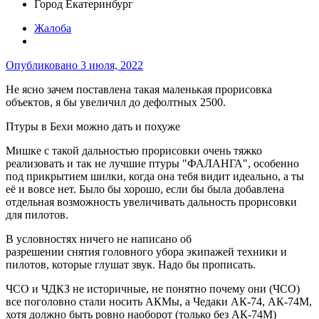
Город
Екатеринбург
Жалоба
Опубликовано
3 июля, 2022
Не ясно зачем поставлена такая маленькая прорисовка
объектов, я бы увеличил до дефолтных 2500.
Птуры в Бехи можно дать и похуже
Мишке с такой дальностью прорисовки очень тяжко
реализовать и так не лучшие птуры "ФАЛАНГА", особенно
под прикрытием шилки, когда она тебя видит идеально, а ты
её и вовсе нет. Было бы хорошо, если бы была добавлена
отдельная возможность увеличивать дальность прорисовки
для пилотов.
В условностях ничего не написано об
разрешении снятия головного убора экипажей техники и
пилотов, которые глушат звук. Надо бы прописать.
ЧСО и ЧДКЗ не историчные, не понятно почему они (ЧСО)
все поголовно стали носить АКМы, а Чедаки АК-74, АК-74М,
хотя должно быть ровно наоборот (только без АК-74М)