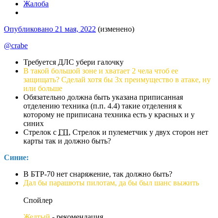
Жалоба
Опубликовано
21 мая, 2022
(изменено)
@crabe
Требуется ДЛС убери галочку
В такой большой зоне и хватает 2 чела чтоб ее
защищать? Сделай хотя бы 3х преимущество в атаке, ну
или больше
Обязательно должна быть указана приписанная
отделению техника (п.п. 4.4) такие отделения к
которому не приписана техника есть у красных и у
синих
Стрелок с
ГП
, Стрелок и пулеметчик у двух сторон нет
карты так и должно быть?
Синие:
В БТР-70 нет снаряжение, так должно быть?
Дал бы парашюты пилотам, да бы был шанс выжить
Спойлер
Желтый
- рекомендация