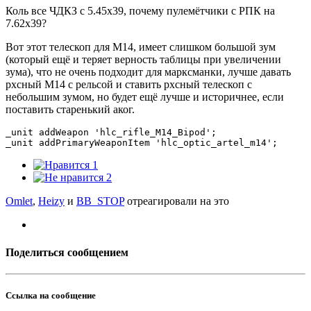
Коль все ЧДКЗ с 5.45х39, почему пулемётчики с РПК на
7.62х39?
Вот этот телескоп для М14, имеет слишком большой зум
(который ещё и теряет верность таблицы при увеличении
зума), что не очень подходит для марксманки, лучше давать
рхсный М14 с рельсой и ставить рхсный телескоп с
небольшим зумом, но будет ещё лучше и историчнее, если
поставить старенький аког.
_unit addWeapon 
'hlc_rifle_M14_Bipod'
;
_unit addPrimaryWeaponItem 
'hlc_optic_artel_m14'
;
1
2
Omlet
,
Heizy
и
BB_STOP
отреагировали на это
Поделиться сообщением
Ссылка на сообщение