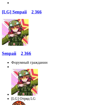
[LG] Senpaii
2 366
Senpaii
2 366
Форумный гражданин
[LG] Отряд LG