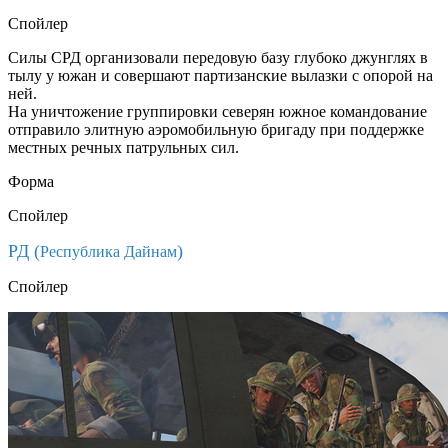
Спойлер
Силы CРД организовали передовую базу глубоко джунглях в
тылу у южан и совершают партизанские вылазки с опорой на
ней.
На уничтожение группировки северян южное командование
отправило элитную аэромобильную бригаду при поддержке
местных речных патрульных сил.
Форма
Спойлер
РД (
)
Республика Дайнам
Спойлер