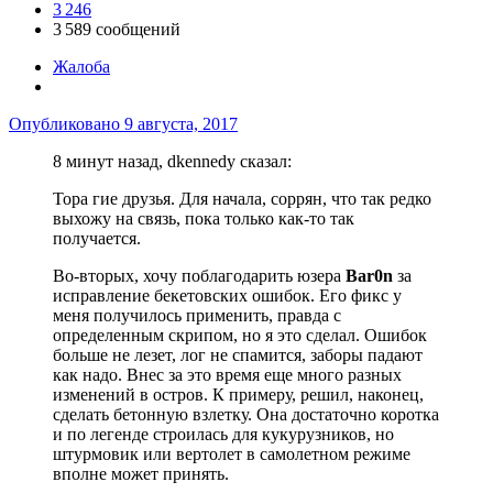
3 246
3 589 сообщений
Жалоба
Опубликовано
9 августа, 2017
8 минут назад, dkennedy сказал:
Тора гие друзья. Для начала, соррян, что так редко
выхожу на связь, пока только как-то так
получается.
Во-вторых, хочу поблагодарить юзера
Bar0n
за
исправление бекетовских ошибок. Его фикс у
меня получилось применить, правда с
определенным скрипом, но я это сделал. Ошибок
больше не лезет, лог не спамится, заборы падают
как надо. Внес за это время еще много разных
изменений в остров. К примеру, решил, наконец,
сделать бетонную взлетку. Она достаточно коротка
и по легенде строилась для кукурузников, но
штурмовик или вертолет в самолетном режиме
вполне может принять.