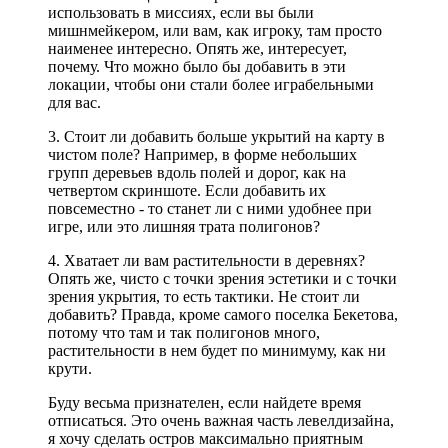
использовать в миссиях, если вы были
мишнмейкером, или вам, как игроку, там просто
наименее интересно. Опять же, интересует,
почему. Что можно было бы добавить в эти
локации, чтобы они стали более играбельными
для вас.
3. Стоит ли добавить больше укрытий на карту в
чистом поле? Например, в форме небольших
групп деревьев вдоль полей и дорог, как на
четвертом скриншоте. Если добавить их
повсеместно - то станет ли с ними удобнее при
игре, или это лишняя трата полигонов?
4. Хватает ли вам растительности в деревнях?
Опять же, чисто с точки зрения эстетики и с точки
зрения укрытия, то есть тактики. Не стоит ли
добавить? Правда, кроме самого поселка Бекетова,
потому что там и так полигонов много,
растительности в нем будет по минимуму, как ни
крути.
Буду весьма признателен, если найдете время
отписаться. Это очень важная часть левелдизайна,
я хочу сделать остров максимально приятным