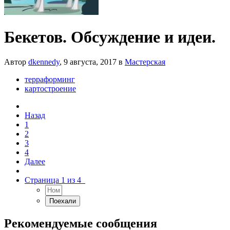
Бекетов. Обсуждение и идеи.
Автор
dkennedy
,
9 августа, 2017
в
Мастерская
терраформинг
картостроение
Назад
1
2
3
4
Далее
Страница 1 из 4
Рекомендуемые сообщения