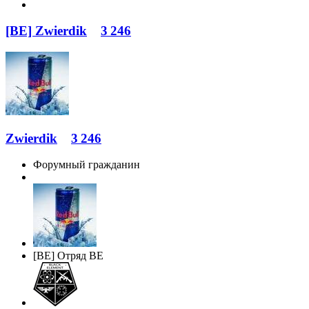
[BE] Zwierdik
3 246
Zwierdik
3 246
Форумный гражданин
[BE] Отряд BE