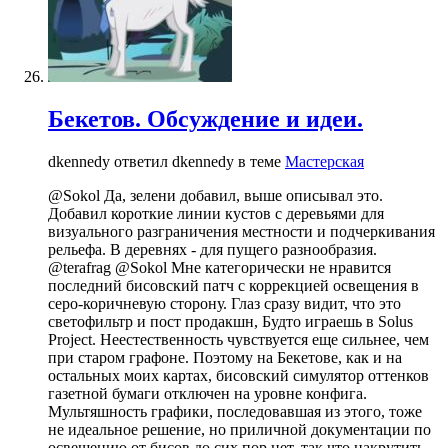
Бекетов. Обсуждение и идеи.
dkennedy ответил dkennedy в теме
Мастерская
@Sokol Да, зелени добавил, выше описывал это.
Добавил короткие линии кустов с деревьями для
визуального разграничения местности и подчеркивания
рельефа. В деревнях - для пущего разнообразия.
@terafrag @Sokol Мне категорически не нравится
последний бисовский патч с коррекцией освещения в
серо-коричневую сторону. Глаз сразу видит, что это
светофильтр и пост продакшн, Будто играешь в Solus
Project. Неестественность чувствуется еще сильнее, чем
при старом графоне. Поэтому на Бекетове, как и на
остальных моих картах, бисовский симулятор оттенков
газетной бумаги отключен на уровне конфига.
Мультяшность графики, последовавшая из этого, тоже
не идеальное решение, но приличной документации по
освещению от бисов до сих пор нет, так что накрутить