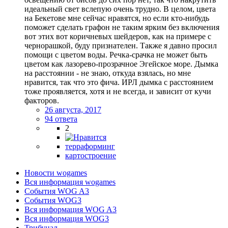
идеальный свет вслепую очень трудно. В целом, цвета
на Бекетове мне сейчас нравятся, но если кто-нибудь
поможет сделать графон не таким ярким без включения
вот этих вот коричневых шейдеров, как на примере с
чернорашкой, буду признателен. Также я давно просил
помощи с цветом воды. Речка-срачка не может быть
цветом как лазорево-прозрачное Эгейское море. Дымка
на расстоянии - не знаю, откуда взялась, но мне
нравится, так что это фича. ИРЛ дымка с расстоянием
тоже проявляется, хотя и не всегда, и зависит от кучи
факторов.
26 августа, 2017
94 ответа
2
терраформинг
картостроение
Новости wogames
Вся информация wogames
События WOG A3
События WOG3
Вся информация WOG A3
Вся информация WOG3
Трибунал