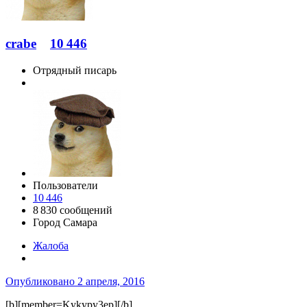
crabe
10 446
Отрядный писарь
Пользователи
10 446
8 830 сообщений
Город
Самара
Жалоба
Опубликовано
2 апреля, 2016
[b][member=Kykypy3ep][/b],