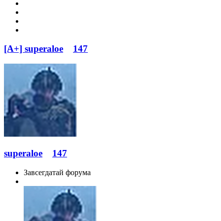
[A+] superaloe
147
superaloe
147
Завсегдатай форума