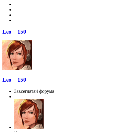
Leo
150
Leo
150
Завсегдатай форума