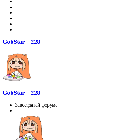
GobStar
228
GobStar
228
Завсегдатай форума