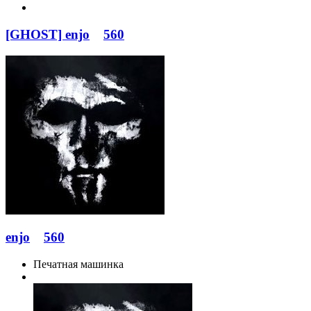
[GHOST] enjo
560
enjo
560
Печатная машинка