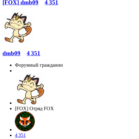
[FOX] dmb09
4 351
dmb09
4 351
Форумный гражданин
[FOX] Отряд FOX
4 351