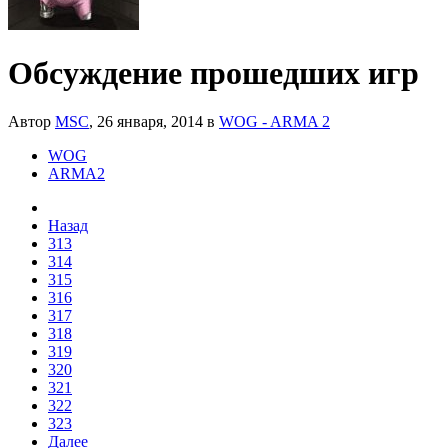
Обсуждение прошедших игр
Автор
MSC
,
26 января, 2014
в
WOG - ARMA 2
WOG
ARMA2
Назад
313
314
315
316
317
318
319
320
321
322
323
Далее