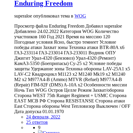
Enduring Freedom
superaloe опубликовал тема в
WOG
Просмотр файла Enduring Freedom Добавил superaloe
Добавлено 24.02.2022 Категория WOG Количество
участников 160 Год 2021 Время на миссию 120
Погодные условия Ясно, быстро темнеет Условие
победы атаки Захват зоны Техника атаки BTR-80A x6
ГАЗ-233114 ГАЗ-233014 ГАЗ-233011 Водник ОПУ
Джигит Урал-4320 (Бензовоз) Урал-4320 (Ремонт)
КамАЗ-5350 (Боеприпасы) Су-25 x2 Условие победы
защиты Удержание зоны Техника обороны LAV-25A1 x5
LAV-C2 Квадроцикл M1123 x2 M1240 Mk19 x2 M1240
M2 x2 M977A4-B (Ammo) MTVR (Refuel) M977A4-B
(Repair) FIM-92F (DMS) A-10A x2 Особенности миссии
Ночь Тип WOG Остров Целле Режим Захват/оборона
Сторона WEST 75th Ranger Regiment + USMC Сторона
EAST МСВ РФ Сторона RESISTANSE Сторона атаки
East Сторона обороны West Тепловизор Выключен / OFF
Дата допуска 01.01.1970
24 февраля, 2022
25 ответов
9