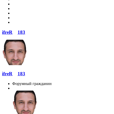
ifreR
183
ifreR
183
Форумный гражданин