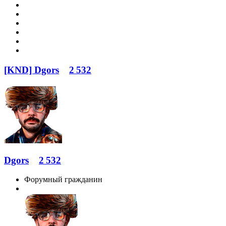
[KND] Dgors
2 532
Dgors
2 532
Форумный гражданин