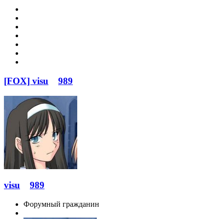
[FOX] visu
989
visu
989
Форумный гражданин