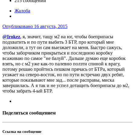
215 сообщений
Жалоба
Опубликовано
16 августа, 2015
@Irokez
, я, значит, тащу м2 на юг, чтобы боеприпасы
подхватить и по пути выбить 3 БТР, про который мне
доложили, а тут он сам выезжает на меня. Быстро сажусь,
чтобы заборчиком прикрыться и последнюю коробку
всаживаю по самое "не балуй". Дальше думаю еще коробок
взять, но с м2 уже как-то палевно ползти спиной к врагу,
потому решаю пройтись пешком прячась от БТРа, который
уезжает на северо-восток, но по пути встречаю двух ребят,
которые показывают мне зад... после расправы, миска
завершилась. А я так и не успел дотащить боеприпасы до м2,
чтобы забрать 4-ый БТР.
Поделиться сообщением
Ссылка на сообщение