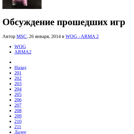
Обсуждение прошедших игр
Автор
MSC
,
26 января, 2014
в
WOG - ARMA 2
WOG
ARMA2
Назад
201
202
203
204
205
206
207
208
209
210
211
Далее