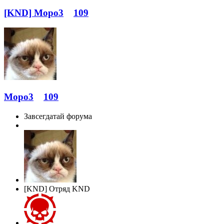
[KND] Mopo3
109
Mopo3
109
Завсегдатай форума
[KND] Отряд KND