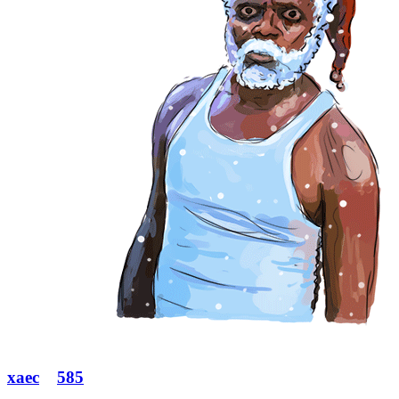
xaec
585