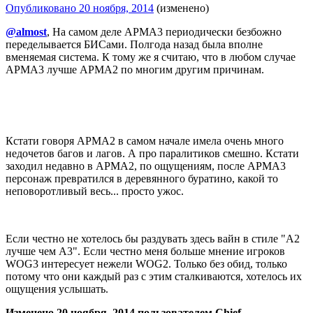
Опубликовано
20 ноября, 2014
(изменено)
@almost
, На самом деле АРМА3 периодически безбожно
переделывается БИСами. Полгода назад была вполне
вменяемая система. К тому же я считаю, что в любом случае
АРМА3 лучше АРМА2 по многим другим причинам.
Кстати говоря АРМА2 в самом начале имела очень много
недочетов багов и лагов. А про паралитиков смешно. Кстати
заходил недавно в АРМА2, по ощущениям, после АРМА3
персонаж превратился в деревянного буратино, какой то
неповоротливый весь... просто ужос.
Если честно не хотелось бы раздувать здесь вайн в стиле "А2
лучше чем А3". Если честно меня больше мнение игроков
WOG3 интересует нежели WOG2. Только без обид, только
потому что они каждый раз с этим сталкиваются, хотелось их
ощущения услышать.
Изменено
20 ноября, 2014
пользователем Chief