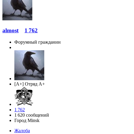
almost
1 762
Форумный гражданин
[A+] Отряд A+
1 762
1 620 сообщений
Город
Minsk
Жалоба