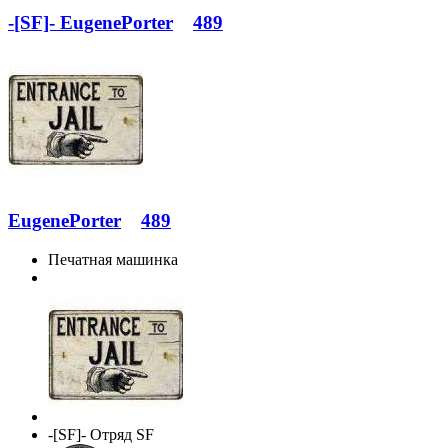
-[SF]- EugenePorter
489
EugenePorter
489
Печатная машинка
-[SF]- Отряд SF