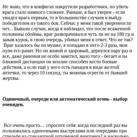
Не знаю, что в конфигах накрутили разработчики, но убить
врага стало намного сложнее. Раньше, я был уверен - если
увидел врага первым, то в большинстве случаев я выйду
победителем из такого боя. Сейчас у меня такой уверенности
нет... Бывали случаи, когда я наблюдал, что после всаженной
половины обоймы, враг разворачивался чуть ли не на 180 гр и
зажав курок, в свою очередь, убивал меня в ответ. Что не так?
Враг казалось бы на мушке, я попадаю в него 2-3 раза, мои
пули его ранят. Но он живой и здоровый, дернулся пару раз и
все, даже ранения не особо заметил, мало того - бегает и на
ближней дистанции он вполне способен вести боевые
действия, а если ещё у него есть панацея в виде желтой
аптечки, то через 10 секунд, ты можешь огрести от бывшей
жертвы.
Одиночный, очереди или автоматический огонь - выбор
очевиден.
Все очень просто... спросите себя: когда последний раз вы
пользовались одиночными выстрелами или очередями при
стрельбе из стандартной штурмовой винтовки? и насколько