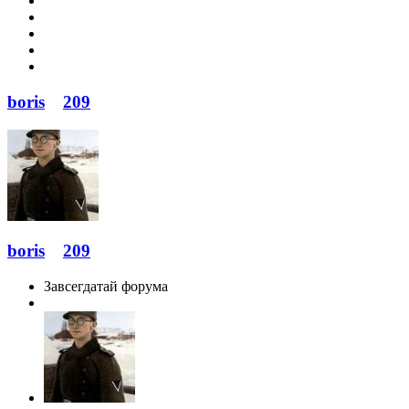
boris
209
boris
209
Завсегдатай форума