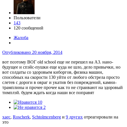
Пользователи
143
120 сообщений
Жалоба
Опубликовано
20 ноября, 2014
вот поэтому ВОГ old school еще не перешел на А3. нано-
будущее и спэйс-пушки еще куда не шло, дело привычки, но
вот солдаты со здоровьем киборгов, физика машин,
способных на скорости 130 уйти от любого обстрела просто
слетев с дороги в овраг и укатив без повреждений, камни-
трамплины и прочее прочее как то не страивают на здоровый
тимплэй. будем ждать когда наши все поправят
10
2
xaec
,
Roscherk
,
Schtolmcenberg
и
9 других
отреагировали на
это