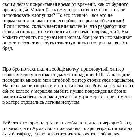
своим делам покряхтывая время от времени, как от бурного
чревоугодья. Может быть вместо осколочных гранат стали
использовать хлопушки? Но это смешно- все это не
нормально и не имеет ничего общего с реальной жизнью!
Если честно, складывается впечатление, что разработчики
стали использовать хитпоинты в системе повреждений. Вы
можете стрелять по рукам или ногам, боец не то что выживет
он останется стоять чуть отшатнувшись и покряхтывая. Это
бред.
Про броню техники я вообще молчу, присловутый хантер
стало тяжело уничтожить даже с попадания РПГ. А на одной
последних миссии мой штабной хантер столкнулся маршалом,
На небольшой скорости и по касательной. Результат у хантера
сбито колесо у маршала выбита пушка повреждения брони
выбито 4 колеса экипаж и десант внутри мертв... при том что
в хатере отделались легким испугом.
Всё это я говорю не для того чтобы по ныть в очередной раз,
и сказать, что Арма стала похожа благодаря разработчикам на
а-ля батлфилд. Знаю, что готовится какая то глобальная