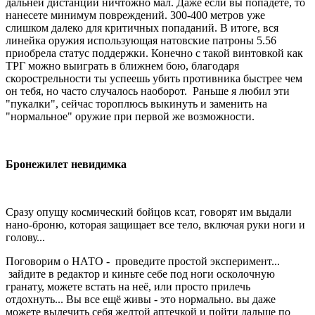
дальней дистанции ничтожно мал. Даже если вы попадете, то
нанесете минимум повреждений. 300-400 метров уже
слишком далеко для критичных попаданий. В итоге, вся
линейка оружия использующая натовские патроны 5.56
приобрела статус поддержки. Конечно с такой винтовкой как
ТРГ можно выиграть в ближнем бою, благодаря
скорострельности ты успеешь убить противника быстрее чем
он тебя, но часто случалось наоборот. Раньше я любил эти
"пукалки", сейчас тороплюсь выкинуть и заменить на
"нормальное" оружие при первой же возможности.
Бронежилет невидимка
Сразу опущу космический бойцов ксат, говорят им выдали
нано-броню, которая защищает все тело, включая руки ноги и
голову...
Поговорим о НАТО - проведите простой эксперимент...
зайдите в редактор и киньте себе под ноги осколочную
гранату, можете встать на неё, или просто прилечь
отдохнуть... Вы все ещё живы - это нормально. вы даже
можете вылечить себя желтой аптечкой и пойти дальше по