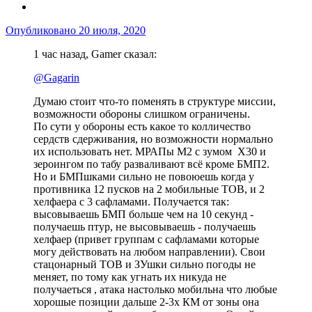
Опубликовано
20 июля, 2020
1 час назад, Gamer сказал:
@Gagarin
Думаю стоит что-то поменять в структуре миссии,
возможности обороны слишком ограничены.
По сути у обороны есть какое то колличество
сердств сдерживания, но возможности нормально
их использовать нет. МРАПы М2 с зумом Х30 и
зероингом по табу разваливают всё кроме БМП2.
Но и БМПшками сильно не повоюешь когда у
противника 12 пусков на 2 мобильные ТОВ, и 2
хелфаера с 3 сафламами. Получается так:
высовываешь БМП больше чем на 10 секунд -
получаешь птур, не высовываешь - получаешь
хелфаер (привет группам с сафламами которые
могу действовать на любом направлении). Свои
стацонарный ТОВ и ЗУшки сильно погоды не
меняет, по тому как угнать их никуда не
получаеться , атака настолько мобильна что любые
хорошые позиции дальше 2-3х КМ от зоны она