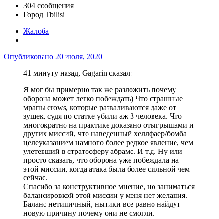
304 сообщения
Город
Tbilisi
Жалоба
Опубликовано
20 июля, 2020
41 минуту назад, Gagarin сказал:
Я мог бы примерно так же разложить почему
оборона может легко побеждать) Что страшные
мрапы crows, которые разваливаются даже от
зушек, судя по статке убили аж 3 человека. Что
многократно на практике доказано отыгрышами и
других миссий, что наведенный хеллфаер/бомба
целеуказанием намного более редкое явление, чем
улетевший в стратосферу абрамс. И т.д. Ну или
просто сказать, что оборона уже побеждала на
этой миссии, когда атака была более сильной чем
сейчас.
Спасибо за конструктивное мнение, но заниматься
балансировкой этой миссии у меня нет желания.
Баланс нетипичный, нытики все равно найдут
новую причину почему они не смогли.