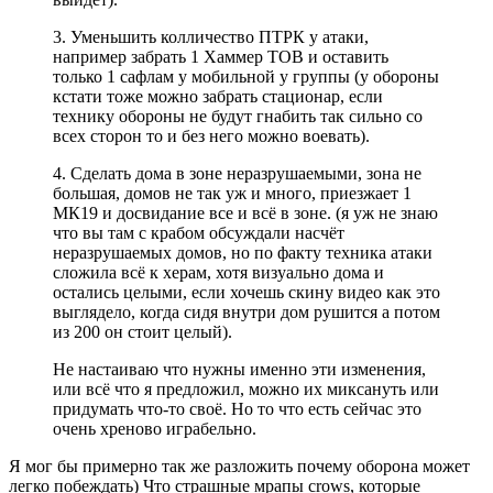
3. Уменьшить колличество ПТРК у атаки,
например забрать 1 Хаммер ТОВ и оставить
только 1 сафлам у мобильной у группы (у обороны
кстати тоже можно забрать стационар, если
технику обороны не будут гнабить так сильно со
всех сторон то и без него можно воевать).
4. Сделать дома в зоне неразрушаемыми, зона не
большая, домов не так уж и много, приезжает 1
МК19 и досвидание все и всё в зоне. (я уж не знаю
что вы там с крабом обсуждали насчёт
неразрушаемых домов, но по факту техника атаки
сложила всё к херам, хотя визуально дома и
остались целыми, если хочешь скину видео как это
выглядело, когда сидя внутри дом рушится а потом
из 200 он стоит целый).
Не настаиваю что нужны именно эти изменения,
или всё что я предложил, можно их миксануть или
придумать что-то своё. Но то что есть сейчас это
очень хреново играбельно.
Я мог бы примерно так же разложить почему оборона может
легко побеждать) Что страшные мрапы crows, которые