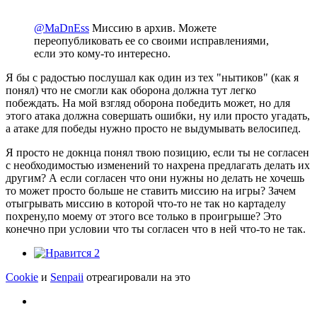
@MaDnEss
Миссию в архив. Можете
переопубликовать ее со своими исправлениями,
если это кому-то интересно.
Я бы с радостью послушал как один из тех "нытиков" (как я
понял) что не смогли как оборона должна тут легко
побеждать. На мой взгляд оборона победить может, но для
этого атака должна совершать ошибки, ну или просто угадать,
а атаке для победы нужно просто не выдумывать велосипед.
Я просто не докнца понял твою позицию, если ты не согласен
с необходимостью изменений то нахрена предлагать делать их
другим? А если согласен что они нужны но делать не хочешь
то может просто больше не ставить миссию на игры? Зачем
отыгрывать миссию в которой что-то не так но картаделу
похрену,по моему от этого все только в проигрыше? Это
конечно при условии что ты согласен что в ней что-то не так.
2
Cookie
и
Senpaii
отреагировали на это