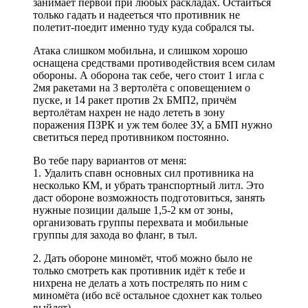
занимает первой при любых раскладах. Остайться
только гадать и надееться что противник не
полетит-поедит именно туду куда собрался ты.
Атака слишком мобильна, и слишком хорошо
оснащена средствами противодействия всем силам
обороны. А оборона так себе, чего стоит 1 игла с
2мя ракетами на 3 вертолёта с оповещением о
пуске, и 14 ракет против 2х БМП2, причём
вертолётам нахрен не надо лететь в зону
поражения ПЗРК и уж тем более ЗУ, а БМП нужно
светиться перед противником постоянно.
Во тебе пару вариантов от меня:
1. Удалить спавн основных сил противника на
несколько КМ, и убрать транспортный литл. Это
даст обороне возможность подготовиться, занять
нужные позиции дальше 1,5-2 км от зоны,
организовать группы перехвата и мобильные
группы для захода во фланг, в тыл.
2. Дать обороне миномёт, чтоб можно было не
только смотреть как противник идёт к тебе и
нихрена не делать а хоть пострелять по ним с
миномёта (ибо всё остальное сдохнет как тольео
выйдет).