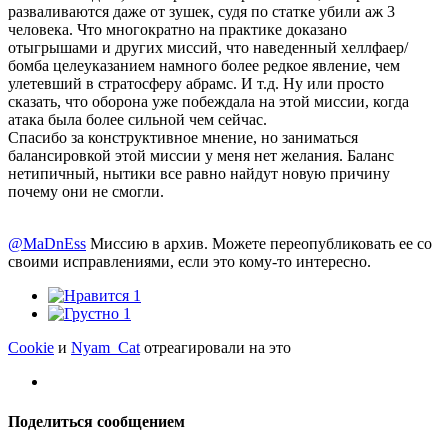
разваливаются даже от зушек, судя по статке убили аж 3
человека. Что многократно на практике доказано
отыгрышами и других миссий, что наведенный хеллфаер/
бомба целеуказанием намного более редкое явление, чем
улетевший в стратосферу абрамс. И т.д. Ну или просто
сказать, что оборона уже побеждала на этой миссии, когда
атака была более сильной чем сейчас.
Спасибо за конструктивное мнение, но заниматься
балансировкой этой миссии у меня нет желания. Баланс
нетипичный, нытики все равно найдут новую причину
почему они не смогли.
@MaDnEss
Миссию в архив. Можете переопубликовать ее со
своими исправлениями, если это кому-то интересно.
1
1
Cookie
и
Nyam_Cat
отреагировали на это
Поделиться сообщением