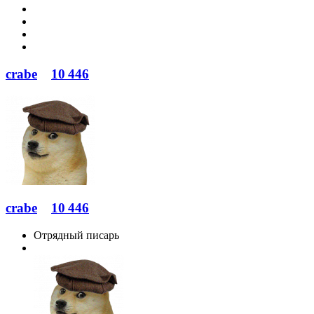
crabe
10 446
crabe
10 446
Отрядный писарь