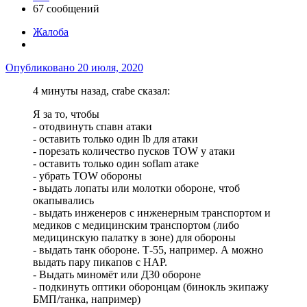
67 сообщений
Жалоба
Опубликовано
20 июля, 2020
4 минуты назад, crabe сказал:
Я за то, чтобы
- отодвинуть спавн атаки
- оставить только один lb для атаки
- порезать количество пусков TOW у атаки
- оставить только один soflam атаке
- убрать TOW обороны
- выдать лопаты или молотки обороне, чтоб
окапывались
- выдать инженеров с инженерным транспортом и
медиков с медицинским транспортом (либо
медицинскую палатку в зоне) для обороны
- выдать танк обороне. Т-55, например. А можно
выдать пару пикапов с НАР.
- Выдать миномёт или Д30 обороне
- подкинуть оптики оборонцам (бинокль экипажу
БМП/танка, например)