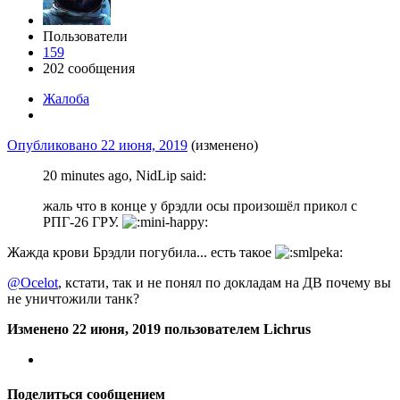
Пользователи
159
202 сообщения
Жалоба
Опубликовано
22 июня, 2019
(изменено)
20 minutes ago, NidLip said:
жаль
что в конце у брэдли
осы про
изошёл
п
ри
к
ол с
РПГ-26 ГРУ.
Жажда крови Брэдли погубила... есть такое
@Ocelot
, кстати, так и не понял по докладам на ДВ почему вы
не уничтожили танк?
Изменено
22 июня, 2019
пользователем Lichrus
Поделиться сообщением