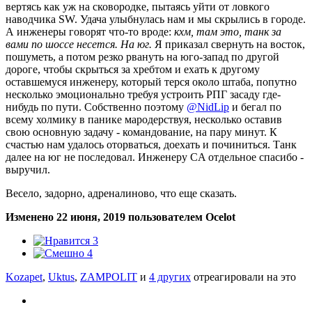
вертясь как уж на сковородке, пытаясь уйти от ловкого
наводчика SW. Удача улыбнулась нам и мы скрылись в городе.
А инженеры говорят что-то вроде:
кхм, там это, танк за
вами по шоссе несется.
На юг.
Я приказал свернуть на восток,
пошуметь, а потом резко рвануть на юго-запад по другой
дороге, чтобы скрыться за хребтом и ехать к другому
оставшемуся инженеру, который терся около штаба, попутно
несколько эмоционально требуя устроить РПГ засаду где-
нибудь по пути. Собственно поэтому
@NidLip
и бегал по
всему холмику в панике мародерствуя, несколько оставив
свою основную задачу - командование, на пару минут. К
счастью нам удалось оторваться, доехать и починиться. Танк
далее на юг не последовал. Инженеру CA отдельное спасибо -
выручил.
Весело, задорно, адреналиново, что еще сказать.
Изменено
22 июня, 2019
пользователем Ocelot
3
4
Kozapet
,
Uktus
,
ZAMPOLIT
и
4 других
отреагировали на это