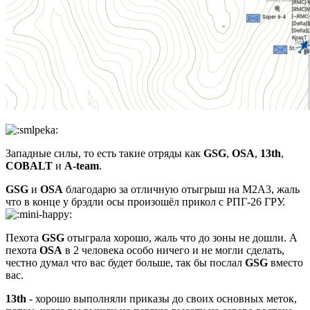
Западные силы, то есть такие отряды как
GSG
,
OSA
,
13th
,
COBALT
и
A-team
.
GSG
и
OSA
благодарю за отличную отыгрыш на M2A3, жаль
что в конце у брэдли осы произошёл прикол с РПГ-26 ГРУ.
Пехота
GSG
отыграла хорошо, жаль что до зоны не дошли. А
пехота
OSA
в 2 человека особо ничего и не могли сделать,
честно думал что вас будет больше, так бы послал
GSG
вместо
вас.
13th
- хорошо выполняли приказы до своих основных меток,