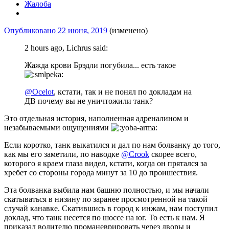
Жалоба
Опубликовано
22 июня, 2019
(изменено)
2 hours ago, Lichrus said:
Жажда крови Брэдли погубила... есть такое
@Ocelot
, кстати, так и не понял по докладам на
ДВ почему вы не уничтожили танк?
Это отдельная история, наполненная адреналином и
незабываемыми ощущениями
Если коротко, танк выкатился и дал по нам болванку до того,
как мы его заметили, по наводке
@Crook
скорее всего,
которого я краем глаза видел, кстати, когда он прятался за
хребет со стороны города минут за 10 до проишествия.
Эта болванка выбила нам башню полностью, и мы начали
скатываться в низину по заранее просмотренной на такой
случай канавке. Скатившись в город к инжам, нам поступил
доклад, что танк несется по шоссе на юг. То есть к нам. Я
приказал водителю проманеврировать через дворы и