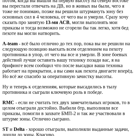
потом, когда вы вышли на первую высоту на северо востоке
вы перестали отвечать на ДВ, но в живых вы были, чего я
тоже не понимаю, позже вы решили штурмануть зону без
основных сил в 4 человека, от чего вы и умерли. Сразу хочу
сказать про занятую
13-ми АСВ
, могли выполнять мои
приказы и тогда возможно не сгорели бы так легко, хотя бед
пехоте вы могли натворить.
A-team
- всё было отлично до тех пор, пока вы не решили на
следующую позицию выехать всем отделением на пехоту
противника в упор, от чего вы все и умерли. В зоне боевых
действий лучше оставить вашу технику позади вас, я на
брифинге всем сообщил что после высадки ваша техника
работает на прикрытии, а вы сами как пехота двигаете вперёд.
Но всё же спасибо за оперативную зачистку высоты.
Ну и теперь к отделениям, которые высадились в тылу
противника и сыграли ключевую роль в победе.
RMC
- если не считать тех двух замечательных игроков, то в
целом отыграли достойно. Выбили бтр, выполняли все
приказы, помогли в захвате БМП-2 и так же участвовали в
штурме зоны. Отлично сыграно.
ST
и
Delta
- хорошо отыграли, выполняли выданные задачи,
дошли до зоны. Красиво.