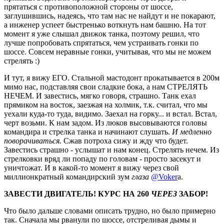
прятаться с противоположной стороны от шоссе,
заглушившись, надеясь, что там нас не найдут и не покарают,
а инженер успеет быстренько воткнуть нам башню. На тот
момент я уже слышал движок танка, поэтому решил, что
лучше попробовать спрятаться, чем устраивать гонки по
шоссе. Совсем неравные гонки, учитывая, что мы не можем
стрелять
:)
И тут, я вижу ЕГО. Стальной мастодонт прокатывается в 200м
мимо нас, подставляя свои сладкие бока, а нам СТРЕЛЯТЬ
НЕЧЕМ. И завестись, мягко говоря, страшно. Танк ехал
прямиком на восток, заезжая на холмик, т.к. считал, что мы
уехали куда-то туда, видимо. Заехал на горку... и встал. Встал,
черт возьми. К нам задом. Из люков высовываются головы
командира и стрелка танка и начинают слушать.
И медленно
поворачиваться.
Сжав потроха сижу и жду что будет.
Завестись страшно - услышат и нам конец. Стрелять нечем. Из
стрелковки вряд ли попаду по головам - просто засекут и
уничтожат. И в какой-то момент я вижу через свой
миллионкратный командирский зум
глаза
@Voker
а.
ЗАВЕСТИ ДВИГАТЕЛЬ! КУРС НА 260
ЧЕРЕЗ
ЗАБОР!
Что было дальше словами описать трудно, но было примерно
так. Сначала мы рванули по шоссе, отстреливая дымы и