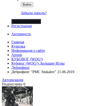
Войти
Забыли пароль?
Sign in with Steam
Регистрация
Активность
Главная
Курилка
Информация о сайте
Архив
КУБОВОГ (WOG³)
Кубовог (WOG³): Большие Игры
Дебрифинг
Дебрифинг "PMC Stukalov" 21.06.2019
Авторизация
Подписчики
0