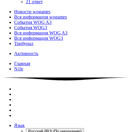
21 ответ
Новости wogames
Вся информация wogames
События WOG A3
События WOG3
Вся информация WOG A3
Вся информация WOG3
Трибунал
Активность
Главная
N1le
Язык
Русский (RU) (По умолчанию)