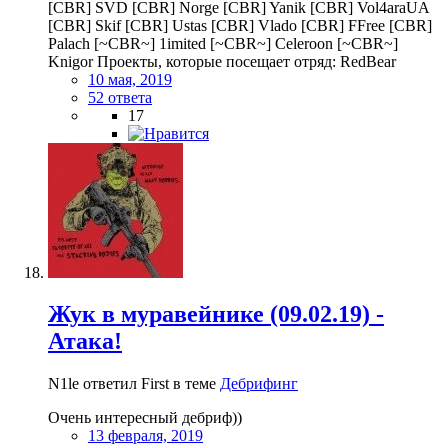
[CBR] SVD [CBR] Norge [CBR] Yanik [CBR] Vol4araUA
[CBR] Skif [CBR] Ustas [CBR] Vlado [CBR] FFree [CBR]
Palach [~CBR~] 1imited [~CBR~] Celeroon [~CBR~]
Knigor Проекты, которые посещает отряд: RedBear
10 мая, 2019
52 ответа
17
Жук в муравейнике (09.02.19) -
Атака!
N1le ответил First в теме
Дебрифинг
Очень интересный дебриф))
13 февраля, 2019