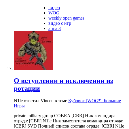
видео
WOG
weekly open games
видео с игр
arma 3
О вступлении и исключении из
ротации
N1le ответил Vincen в теме
Кубовог (WOG³): Большие
Игры
private military group COBRA [CBR] Ник командира
отряда: [CBR] N1le Ник заместителя командира отряда:
[CBR] SVD Полный список состава отряда: [CBR] N1le