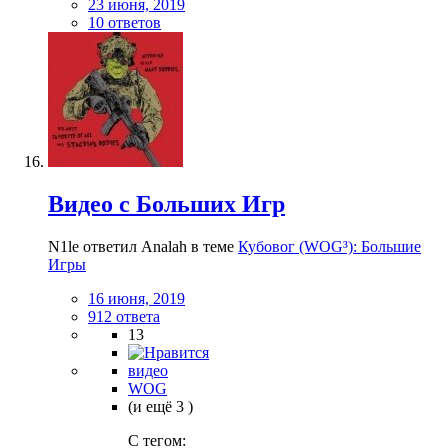
23 июня, 2019
10 ответов
Видео с Больших Игр
N1le ответил Analah в теме
Кубовог (WOG³): Большие
Игры
16 июня, 2019
912 ответа
13
видео
WOG
(и ещё 3 )
C тегом: