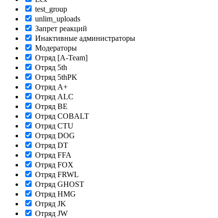
test_group
unlim_uploads
Запрет реакций
Инактивные администраторы
Модераторы
Отряд [A-Team]
Отряд 5th
Отряд 5thPK
Отряд A+
Отряд ALC
Отряд BE
Отряд COBALT
Отряд CTU
Отряд DOG
Отряд DT
Отряд FFA
Отряд FOX
Отряд FRWL
Отряд GHOST
Отряд HMG
Отряд JK
Отряд JW