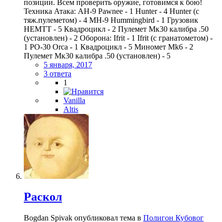
позиции. Всем проверить оружие, готовимся к бою!
Техника Атака: AH-9 Pawnee - 1 Hunter - 4 Hunter (с
тяж.пулеметом) - 4 MH-9 Hummingbird - 1 Грузовик
HEMTT - 5 Квадроцикл - 2 Пулемет Мк30 калибра .50
(установлен) - 2 Оборона: Ifrit - 1 Ifrit (с гранатометом) -
1 PO-30 Orca - 1 Квадроцикл - 5 Миномет Mk6 - 2
Пулемет Мк30 калибра .50 (установлен) - 5
5 января, 2017
3 ответа
1
Vanilla
Altis
Раскол
Bogdan Spivak опубликовал тема в
Полигон Кубовог