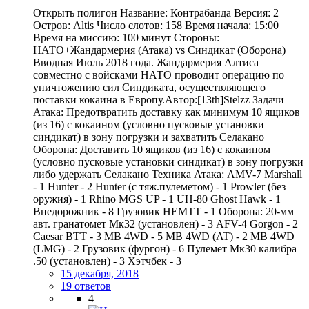
Открыть полигон Название: Контрабанда Версия: 2
Остров: Altis Число слотов: 158 Время начала: 15:00
Время на миссию: 100 минут Стороны:
НАТО+Жандармерия (Атака) vs Синдикат (Оборона)
Вводная Июль 2018 года. Жандармерия Алтиса
совместно с войсками НАТО проводит операцию по
уничтожению сил Синдиката, осуществляющего
поставки кокаина в Европу.Автор:[13th]Stelzz Задачи
Атака: Предотвратить доставку как минимум 10 ящиков
(из 16) с кокаином (условно пусковые установки
синдикат) в зону погрузки и захватить Селакано
Оборона: Доставить 10 ящиков (из 16) с кокаином
(условно пусковые установки синдикат) в зону погрузки
либо удержать Селакано Техника Атака: AMV-7 Marshall
- 1 Hunter - 2 Hunter (с тяж.пулеметом) - 1 Prowler (без
оружия) - 1 Rhino MGS UP - 1 UH-80 Ghost Hawk - 1
Внедорожник - 8 Грузовик HEMTT - 1 Оборона: 20-мм
авт. гранатомет Мк32 (установлен) - 3 AFV-4 Gorgon - 2
Caesar BTT - 3 MB 4WD - 5 MB 4WD (AT) - 2 MB 4WD
(LMG) - 2 Грузовик (фургон) - 6 Пулемет Мк30 калибра
.50 (установлен) - 3 Хэтчбек - 3
15 декабря, 2018
19 ответов
4