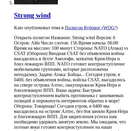
Strong wind
Kato опубликовал тема в
Полигон Кубовог (WOG³)
Открыть полигон Название: Strong wind Версия: 6
Остров: Altis Число слотов: 156 Время начала: 06:00
Время на миссию: 100 минут Стороны: NATO (Атака) vs
CSAT (Оборона) Вводная CSAT без объявления войны
высадились в бухте Амолофи, захватив Крия-Нера и
близ лежащую ВПП. NATO готовит контрнаступление
мобильными группами, которые расположены
неподалеку. Задачи Атака: Бойцы... Сегодня утром, в
0400, без объявления войны, войска CSAT, высадились
на севере острова Алтис, оккупировали Крия-Нера и
близлежащую ВПП. Ваша задача: Быстрым
контрнаступлением выбить противника с занимаемых
позиций и опрокинуть интервентов обратно в море!
Оборона: Товарищи! Cегодня утром, в 0400 мы
высадились на острове Алтис, без боя заняли Крия-Нера
и близлежащую ВПП. Для закрепления успеха нам
необходимо удержать занятую землю. Мы ожидаем, что
потные янки готовят контрнаступление на наши