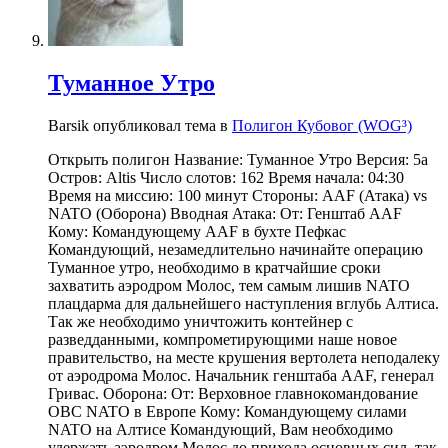
Туманное Утро
Barsik опубликовал тема в
Полигон Кубовог (WOG³)
Открыть полигон Название: Туманное Утро Версия: 5a
Остров: Altis Число слотов: 162 Время начала: 04:30
Время на миссию: 100 минут Стороны: AAF (Атака) vs
NATO (Оборона) Вводная Атака: От: Генштаб AAF
Кому: Командующему AAF в бухте Пефкас
Командующий, незамедлительно начинайте операцию
Туманное утро, необходимо в кратчайшие сроки
захватить аэродром Молос, тем самым лишив NATO
плацдарма для дальнейшего наступления вглубь Алтиса.
Так же необходимо уничтожить контейнер с
разведданными, компрометирующими наше новое
правительство, на месте крушения вертолета неподалеку
от аэродрома Молос. Начальник генштаба AAF, генерал
Гривас. Оборона: От: Верховное главнокомандование
ОВС NATO в Европе Кому: Командующему силами
NATO на Алтисе Командующий, Вам необходимо
удержать аэродром Молос до прихода основных сил, так