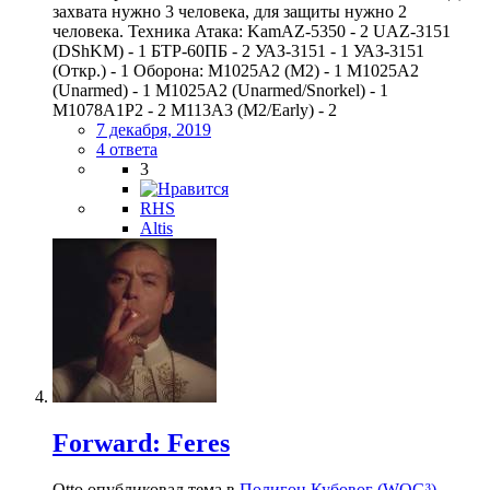
захвата нужно 3 человека, для защиты нужно 2
человека. Техника Атака: KamAZ-5350 - 2 UAZ-3151
(DShKM) - 1 БТР-60ПБ - 2 УАЗ-3151 - 1 УАЗ-3151
(Откр.) - 1 Оборона: M1025A2 (M2) - 1 M1025A2
(Unarmed) - 1 M1025A2 (Unarmed/Snorkel) - 1
M1078A1P2 - 2 M113A3 (M2/Early) - 2
7 декабря, 2019
4 ответа
3
RHS
Altis
Forward: Feres
Otto опубликовал тема в
Полигон Кубовог (WOG³)