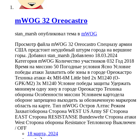
mWOG 32 Oreocastro
stan_marsh опубликовал тема в
mWOG
Просмотр файла mWOG 32 Oreocastro Спецназу армии
США предстоит неудобный штурм города на вершине
горы. Добавил stan_marsh Добавлено 18.03.2024
Категория mWOG Количество участников 032 Год 2018
Время на миссию 50 Погодные условия Ясно Условие
победы атаки Захватить обе зоны в городе Ореокастро
Техника атаки 4х MH-6M Little bird 2x M1240 (O-
GPK/M2) 3x M1240 Условие победы защиты Удержать
минимум одну зону в городе Ореокастро Техника
обороны Особенности миссии Условием картодела
обороне запрещено выходить за обозначенную маркером
область на карте. Тип mWOG Остров Алтис Режим
Захват/оборона Сторона WEST US Army SF Сторона
EAST Сторона RESISTANSE Bundeswehr Сторона атаки
West Сторона обороны Resistance Тепловизор Выключен
/ OFF
18 марта, 2024