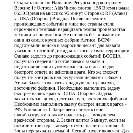
Открыть полигон Название: Ресурсы под контролем
Версия: 1c Остров: Altis Число слотов: 156 Время начала:
05:30 Время на миссию: 95 минут Стороны: RF (Атака)
vs USA (Оборона) Вводная После последних
произошедших событий в мире все страны стали
огромными темпами наращивать темпы производства
техники и вооружения. Не остались без внимания и
одни из самых крупных фабрик Алтиса. ВСРФ
подготовили войска и забросили десант для захвата
указанных позиций, ожидая легкого захвата территории.
Однако задолго до происходящих событий ВССША
получило сведения о готовящемся захвате и
подготовило свои сухопутные силы и десант для
быстрого ответа на действия врага. Кто же сможет
получить контроль над ресурсами первыми ? Задачи
Атака: Задача: захватить западную, центральную,
восточную фабрики. Необходимо выполнить задачу
быстрее наших врагов - США. Оборона: Задача:
захватить западную, центральную, восточную фабрики.
Необходимо выполнить задачу быстрее наших врагов -
РФ. Условности 1. Запрещено снимать свой
шлем\разгрузку, а также надевать разгрузку\шлем
вражеской стороны. 2. Захват длится 5 минут, если вы
покинете триггер - таймер отсчета начнется заново. 3.
Зоны перезахватываемы! 4. Легкий захват включен. Для