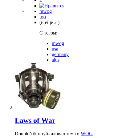
2
mwog
usa
(и ещё 2 )
C тегом:
mwog
usa
germany
altis
Laws of War
DoubleNik опубликовал тема в
WOG