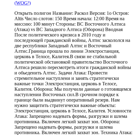
(WOG³)
Открыть полигон Название: Раскол Версия: 1o Остров:
Altis Число слотов: 150 Время начала: 12:00 Время на
миссию: 100 минут Стороны: ВС Восточного Алтиса
(Атака) vs ВС Западного Алтиса (Оборона) Вводная
После политического кризиса в 2010 году и
последующей гражданской войны, Алтис заскололся на
две республики Западный Алтис и Восточный
Алтис.Граница прошла по линии Электростанция,
церковь в Телосе, Калитея.В связи не стабильной
политической обстановкой правительство Восточного
Алтиса решило пересмотреть итоги гражданской войны
и обьеденить Алтис. Задачи Атака: Провести
стремительное наступлени и занять стратегически
важные точки Электростанция, церковь в Телосе,
Калитея. Оборона: Мы получили данные о готовящемся
наступлении Восточных сил.В срочном порядке к
границе были выдвинут оперативный резерв. Нам
нужно защитить стратегически важные обьекты:
Электростанция, церковь в Телосе, Калитея. Условности
Атака: Запрещено надевать формы, разгрузки и шлема
противника. Включен легкий захват зон. Оборона:
Запрещено надевать формы, разгрузки и шлема
противника. Включен легкий захват зон. Техника Атака: