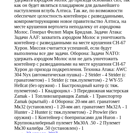
как он будет являться плацдармом для дальнейшего
наступления вглубь Алтиса. Так же, по возможности
обеспечьте целостность контейнера с разведданными,
компрометирующими новое правительство Алтиса, на
месте крушения вертолета неподалеку от аэродрома
Молос. Генерал Филип Марк Бридлав. Задачи Атака:
Задачи AAF: захватить аэродром Молос и уничтожить
контейнер с разведданными на месте крушения CH-67
Хурон. Миссия считается успешной, если будут
выполнены все две задачи. Оборона: Задачи NATO:
удержать аэродром Молос или не дать уничтожить
контейнер с разведданными на месте крушения CH-67
Хурон до прихода подкрепления. Техника Атака: AWC
304 Nyx (автоматическая пушка) - 2 Strider - 4 Strider (с
гранатометом) - 1 Strider (с тяж.пулеметом) - 2 WY-55
Hellcat (без оружия) - 1 Быстроходный катер (с тяж.
пулеметом) - 1 Квадроцикл - 3 Передвижная мастерская
Zamak - 1 Топливозаправщик Zamak - 1 Транспортер
Zamak (крытый) - 4 Оборона: 20-мм авт. гранатомет
Мк32 (установлен) - 1 20-мм авт. гранатомет Мк32А - 1
Hunter - 2 Hunter (с тяж.пулеметом) - 2 Prowler (без
оружия) - 1 Контейнер с боеприпасами для Huron - 1
Крупнокалиберный пулемет Мк30А .50 - 2 Пулемет
Мк30 калибра .50 (установлен) - 1