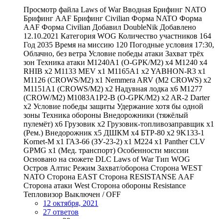
Просмотр файла Laws of War Вводная Брифинг NATO
Брифинг AAF Брифинг Civilian Форма NATO Форма
AAF Форма Civilian Добавил DoubleNik Добавлено
12.10.2021 Категория WOG Количество участников 164
Год 2035 Время на миссию 120 Погодные условия 17:30,
Облачно, без ветра Условие победы атаки Захват трёх
зон Техника атаки M1240A1 (O-GPK/M2) x4 M1240 x4
RHIB x2 M1133 MEV х1 M1165A1 x2 YABHON-R3 х1
M1126 (CROWS/M2) х1 Nemmera ARV (M2 CROWS) х2
M1151A1 (CROWS/M2) x2 Надувная лодка х6 M1277
(CROW/M2) M1083A1P2-B (O-GPK/M2) x2 AR-2 Darter
x2 Условие победы защиты Удержание хотя бы одной
зоны Техника обороны Внедорожники (тяжёлый
пулемёт) х6 Грузовик х2 Грузовик-топливозаправщик х1
(Рем.) Внедорожник х5 ДШКМ х4 БТР-80 x2 9K133-1
Kornet-M x1 ГАЗ-66 (ЗУ-23-2) x1 M224 x1 Panther CLV
GPMG x1 (Мед. транспорт) Особенности миссии
Основано на сюжете DLC Laws of War Тип WOG
Остров Алтис Режим Захват/оборона Сторона WEST
NATO Сторона EAST Сторона RESISTANSE AAF
Сторона атаки West Сторона обороны Resistance
Тепловизор Выключен / OFF
12 октября, 2021
27 ответов