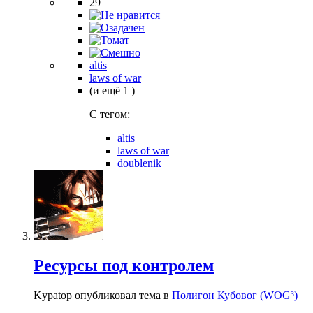
29
altis
laws of war
(и ещё 1 )
C тегом:
altis
laws of war
doublenik
Ресурсы под контролем
Kypatop опубликовал тема в
Полигон Кубовог (WOG³)