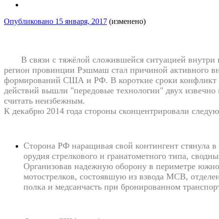
Опубликовано
15 января, 2017
(изменено)
В связи с тяжёлой сложившейся ситуацией внутри гос
регион провинции Рэшмаш стал причиной активного вн
формирований США и РФ. В короткие сроки конфликт г
действий вышли "передовые технологии" двух извечно 
считать неизбежным.
К декабрю 2014 года стороны сконцентрировали следу
Сторона РФ наращивая свой контингент стянула в
орудия стрелкового и гранатометного типа, сводн
Организовав надежную оборону в периметре южног
мотострелков, состоявшую из взвода МСВ, отделен
полка и медсанчасть при бронированном транспор