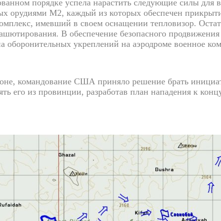
ванном порядке успела нарастить следующие силы для в
ных орудиями М2, каждый из которых обеспечен прикрыти
омплекс, имевший в своем оснащении тепловизор. Остат
ашютирования. В обеспечение безопасного продвижения 
тиа оборонительных укреплений на аэродроме военное 
е, командование США приняло решение брать инициатив
ь его из провинции, разработав план нападения к концу