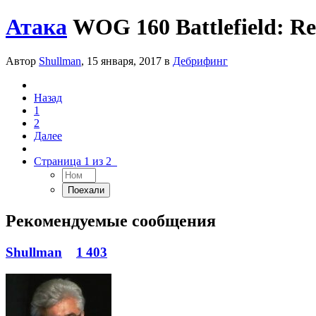
Атака
WOG 160 Battlefield: 
Автор
Shullman
,
15 января, 2017
в
Дебрифинг
Назад
1
2
Далее
Страница 1 из 2
Рекомендуемые сообщения
Shullman
1 403