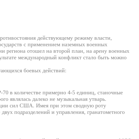
противостояния действующему режиму власти,
осударств с применением наземных военных
и региона отошел на второй план, на арену военных
зультате международный конфликт стало быть можно
гающихся боевых действий:
-70 в количестве примерно 4-5 единиц, станочные
го являлась далеко не музыкальная утварь.
ации сил США. Имея при этом сводную роту
 двух подразделений и управления, гранатометного