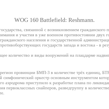
WOG 160 Battlefield: Reshmann.
ударства, связанной с возникновением гражданского 
имания и участия в уже военном противостоянии двух г
ражданского населения и государственной администраци
противоборствующих государств запада и востока - в ре
ющее количество и виды вооружений на плацдарме надви
 регион провинции БМП-3 в количестве трёх единиц, БТР
ый симфонический оркестр основным инструментом которо
о аэродрома приступило к разработке плана по ликвид
ия первоклассных снайперов, разведгруппу в количестве
те.