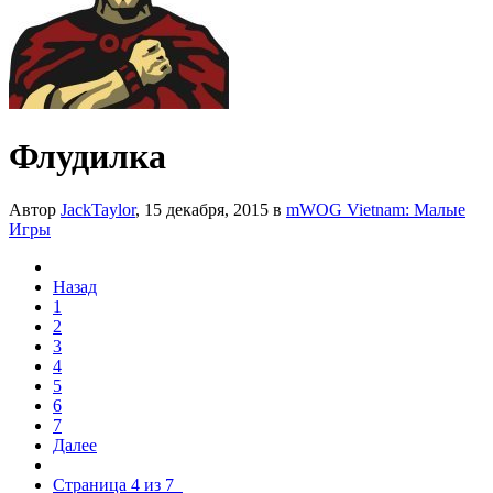
Флудилка
Автор
JackTaylor
,
15 декабря, 2015
в
mWOG Vietnam: Малые
Игры
Назад
1
2
3
4
5
6
7
Далее
Страница 4 из 7