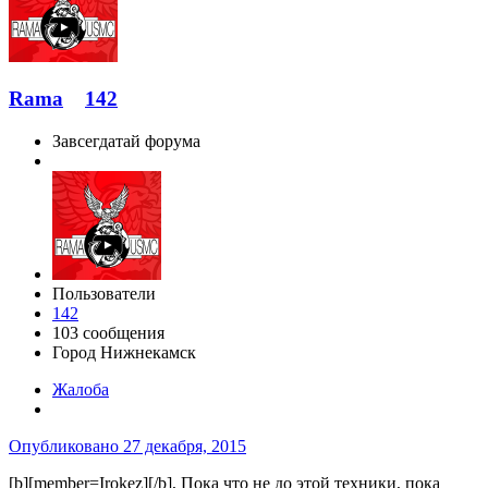
Rama
142
Завсегдатай форума
Пользователи
142
103 сообщения
Город
Нижнекамск
Жалоба
Опубликовано
27 декабря, 2015
[b][member=Irokez][/b], Пока что не до этой техники, пока