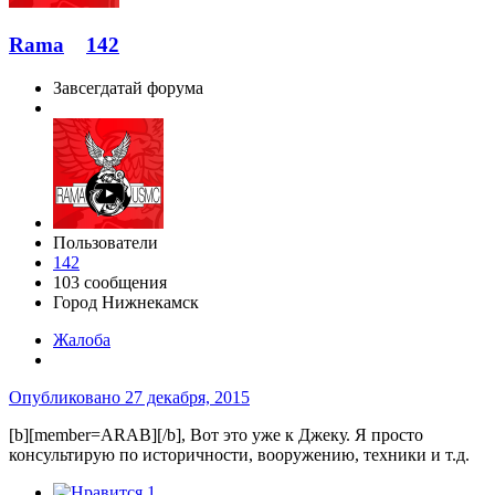
Rama
142
Завсегдатай форума
Пользователи
142
103 сообщения
Город
Нижнекамск
Жалоба
Опубликовано
27 декабря, 2015
[b][member=ARAB][/b], Вот это уже к Джеку. Я просто
консультирую по историчности, вооружению, техники и т.д.
1