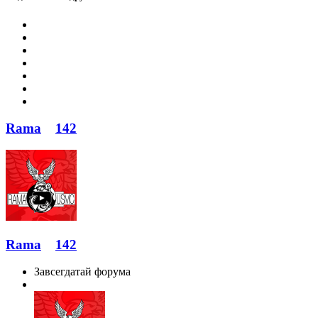
Rama
142
Rama
142
Завсегдатай форума