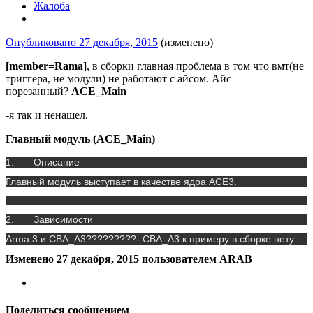
Жалоба
Опубликовано
27 декабря, 2015
(изменено)
[member=Rama]
, в сборки главная проблема в том что вмт(не
триггера, не модули) не работают с айсом. Айс
порезанный?
ACE_Main
-я так и ненашел.
Главный модуль (
ACE_Main)
1. Описание
Главный модуль выступает в качестве ядра ACE3.
2. Зависимости
Arma 3 и CBA_A3?????????-
CBA_A3 к примеру в сборке нету.
Изменено
27 декабря, 2015
пользователем ARAB
Поделиться сообщением