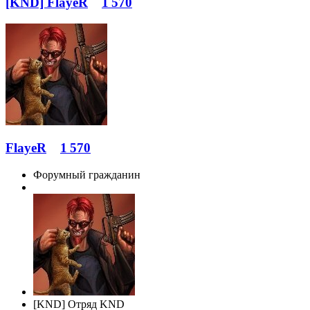
[KND] FlayeR
1 570
FlayeR
1 570
Форумный гражданин
[KND] Отряд KND