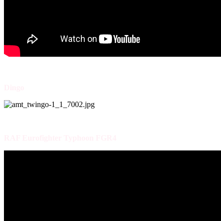
Dingo
RAF Eurofighter Typhoon FGR4