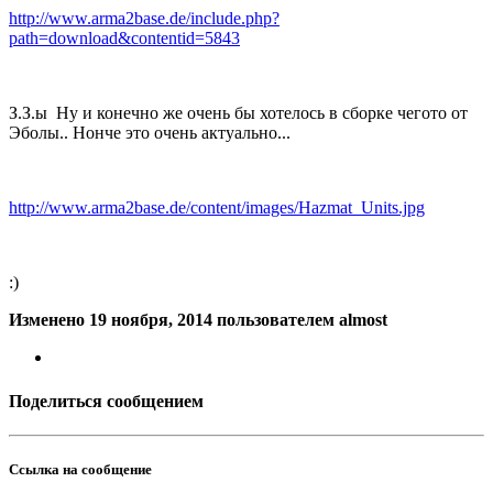
http://www.arma2base.de/include.php?
path=download&contentid=5843
З.З.ы Ну и конечно же очень бы хотелось в сборке чегото от
Эболы.. Нонче это очень актуально...
http://www.arma2base.de/content/images/Hazmat_Units.jpg
:)
Изменено
19 ноября, 2014
пользователем almost
Поделиться сообщением
Ссылка на сообщение