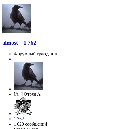
almost
1 762
Форумный гражданин
[A+] Отряд A+
1 762
1 620 сообщений