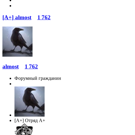
[A+] almost
1 762
almost
1 762
Форумный гражданин
[A+] Отряд A+