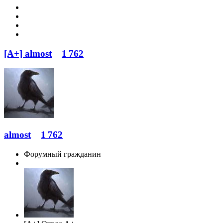
[A+] almost
1 762
almost
1 762
Форумный гражданин