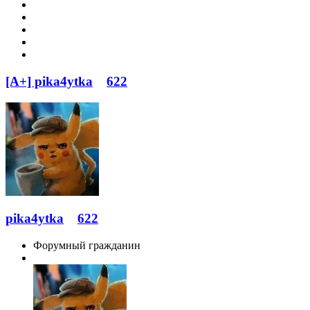
[A+] pika4ytka
622
pika4ytka
622
Форумный гражданин