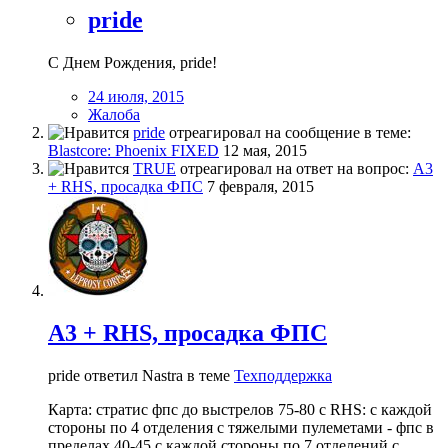
pride
С Днем Рождения, pride!
24 июля, 2015
Жалоба
pride
отреагировал на сообщение в теме:
Blastcore: Phoenix FIXED
12 мая, 2015
TRUE
отреагировал на ответ на вопрос:
A3
+ RHS, просадка ФПС
7 февраля, 2015
A3 + RHS, просадка ФПС
pride ответил Nastra в теме
Техподдержка
Карта: стратис фпс до выстрелов 75-80 с RHS: с каждой
стороны по 4 отделения с тяжелыми пулеметами - фпс в
пределах 40-45 с каждой стороны по 7 отделений с