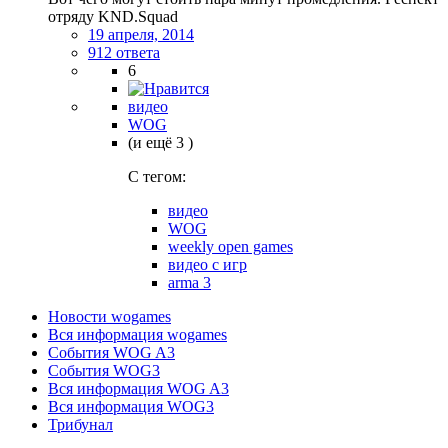
отряду KND.Squad
19 апреля, 2014
912 ответа
6
видео
WOG
(и ещё 3 )
C тегом:
видео
WOG
weekly open games
видео с игр
arma 3
Новости wogames
Вся информация wogames
События WOG A3
События WOG3
Вся информация WOG A3
Вся информация WOG3
Трибунал