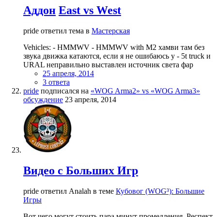
Аддон
East vs West
pride ответил тема в
Мастерская
Vehicles: - HMMWV - HMMWV with M2 хамви там без
звука движка катаются, если я не ошибаюсь у - 5t truck и
URAL неправильно выставлен источник света фар
25 апреля, 2014
3 ответа
pride
подписался на
«WOG Arma2» vs «WOG Arma3»
обсуждение
23 апреля, 2014
Видео с Больших Игр
pride ответил Analah в теме
Кубовог (WOG³): Большие
Игры
Вот чего могут стоить пара минут промедления. Респект