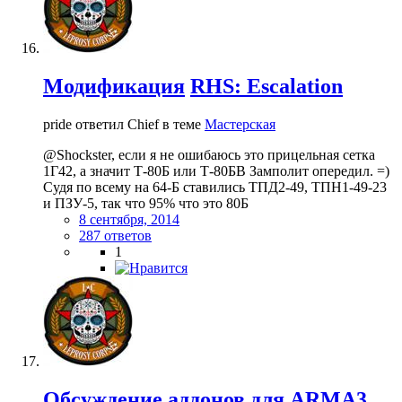
Модификация
RHS: Escalation
pride ответил Chief в теме
Мастерская
@Shockster, если я не ошибаюсь это прицельная сетка
1Г42, а значит Т-80Б или Т-80БВ Замполит опередил. =)
Судя по всему на 64-Б ставились ТПД2-49, ТПН1-49-23
и ПЗУ-5, так что 95% что это 80Б
8 сентября, 2014
287 ответов
1
Обсуждение аддонов для ARMA3.