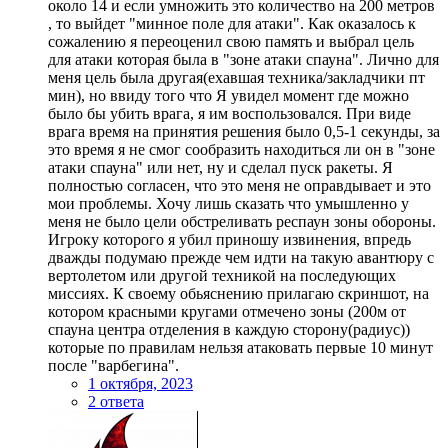
около 14 и если умножить это количество на 200 метров
, то выйдет "минное поле для атаки". Как оказалось к
сожалению я переоценил свою память и выбрал цель
для атаки которая была в "зоне атаки спауна". Лично для
меня цель была другая(ехавшая техника/закладчики пт
мин), но ввиду того что Я увидел момент где можно
было бы убить врага, я им воспользовался. При виде
врага время на принятия решения было 0,5-1 секунды, за
это время я не смог сообразить находиться ли он в "зоне
атаки спауна" или нет, ну и сделал пуск ракеты. Я
полностью согласен, что это меня не оправдывает и это
мои проблемы. Хочу лишь сказать что умышленно у
меня не было цели обстреливать респаун зоны обороны.
Игроку которого я убил приношу извинения, впредь
дважды подумаю прежде чем идти на такую авантюру с
вертолетом или другой техникой на последующих
миссиях. К своему обьяснению прилагаю скриншот, на
котором красными кругами отмечено зоны (200м от
спауна центра отделения в каждую сторону(радиус))
которые по правилам нельзя атаковать первые 10 минут
после "варбегина".
1 октября, 2023
2 ответа