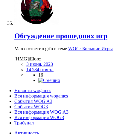
Обсуждение прошедших игр
Marco ответил grfn в теме
WOG: Большие Игры
[HMG]tElore:
3 июня, 2023
14 584 ответа
16
Новости wogames
Вся информация wogames
События WOG A3
События WOG3
Вся информация WOG A3
Вся информация WOG3
Трибунал
Активность