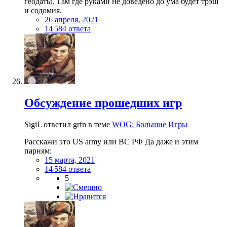
геодаты. Там где руками не доведено до ума будет трэш
и содомия.
26 апреля, 2021
14 584 ответа
Обсуждение прошедших игр
SigiL ответил grfn в теме
WOG: Большие Игры
Расскажи это US army или ВС РФ Да даже и этим
парням:
15 марта, 2021
14 584 ответа
5