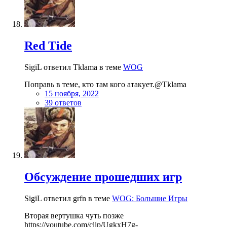
Red Tide
SigiL ответил Tklama в теме
WOG
Поправь в теме, кто там кого атакует.@Tklama
15 ноября, 2022
39 ответов
Обсуждение прошедших игр
SigiL ответил grfn в теме
WOG: Большие Игры
Вторая вертушка чуть позже
https://youtube.com/clip/UgkxH7g-