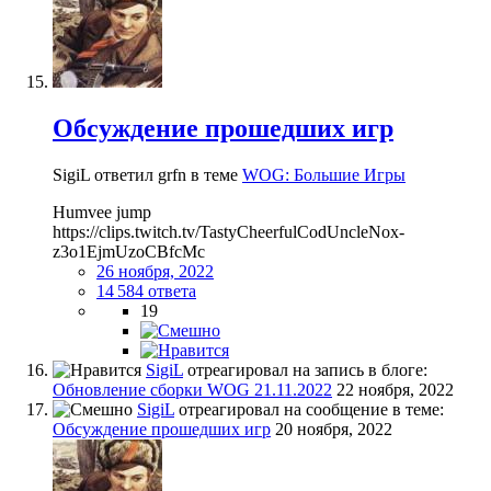
Обсуждение прошедших игр
SigiL ответил grfn в теме
WOG: Большие Игры
Humvee jump
https://clips.twitch.tv/TastyCheerfulCodUncleNox-
z3o1EjmUzoCBfcMc
26 ноября, 2022
14 584 ответа
19
SigiL
отреагировал на запись в блоге:
Обновление сборки WOG 21.11.2022
22 ноября, 2022
SigiL
отреагировал на сообщение в теме:
Обсуждение прошедших игр
20 ноября, 2022