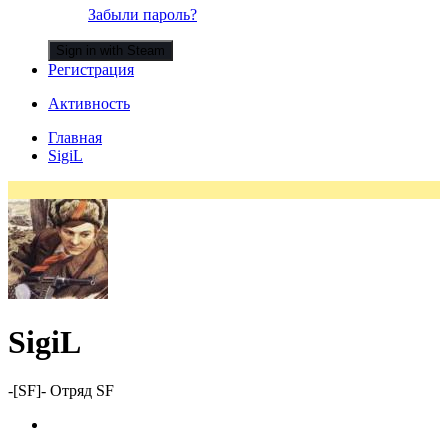
Забыли пароль?
Sign in with Steam
Регистрация
Активность
Главная
SigiL
SigiL
-[SF]- Отряд SF