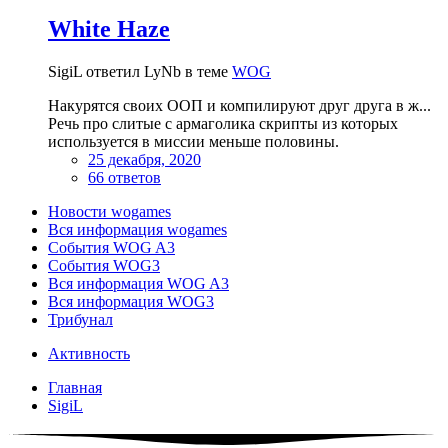
White Haze
SigiL ответил LyNb в теме
WOG
Накурятся своих ООП и компилируют друг друга в ж...
Речь про слитые с армаголика скрипты из которых
используется в миссии меньше половины.
25 декабря, 2020
66 ответов
Новости wogames
Вся информация wogames
События WOG A3
События WOG3
Вся информация WOG A3
Вся информация WOG3
Трибунал
Активность
Главная
SigiL