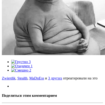
3
1
2
Zwierdik
,
Stealth
,
MaDnEss
и
3 других
отреагировали на это
Поделиться этим комментарием