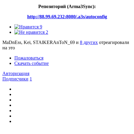
Репозиторий (Arma3Synс):
http://88.99.69.232:8080/.a3s/autoconfig
9
2
MaDnEss, Kei, STAlKERAnToN_69 и
8 других
отреагировали
на это
Пожаловаться
Скачать событие
Авторизация
Подписчики
1