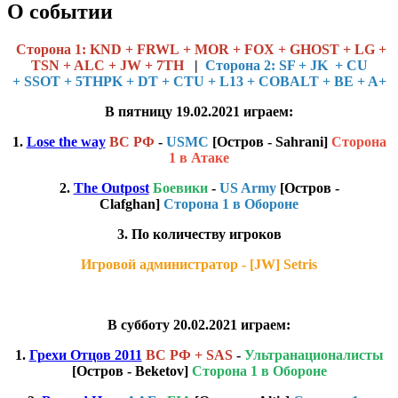
О событии
Cторона 1: KND + FRWL + MOR + FOX + GHOST + LG +
TSN + ALC + JW + 7TH
|
Сторона 2: SF + JK + CU
+ SSOT + 5THPK + DT + CTU + L13 + COBALT + BE + A+
В пятницу 19.02.2021 играем:
1.
Lose the way
ВС РФ
-
USMC
[Остров - Sahrani]
Сторона
1 в Атаке
2.
The Outpost
Боевики
-
US Army
[Остров -
Clafghan]
Сторона 1 в Обороне
3. По количеству игроков
Игровой администратор - [JW] Setris
В субботу 20.02.2021 играем:
1.
Грехи Отцов 2011
ВС РФ
+ SAS
-
Ультранационалисты
[Остров - Beketov]
Сторона 1 в Обороне