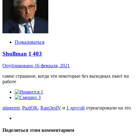
Пожаловаться
Shullman
1 403
Опубликовано
16 февраля, 2021
самое страшное, когда эти некоторые без выходных пьют на
работе
1
3
stingerrrr
,
PuzlOK
,
Ram3esIV
и
1 другой
отреагировали на это
Поделиться этим комментарием