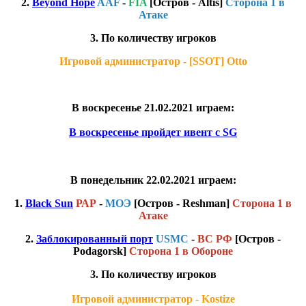
2.
Beyond Hope
AAF
-
FIA
[Остров - Altis]
Сторона 1 в
Атаке
3. По количеству игроков
Игровой администратор - [SSOT] Otto
В воскресeнье 21.02.2021 играем:
В воскресенье пройдет ивент с SG
В понедельник 22.02.2021 играем:
1.
Black Sun
РАР
-
МОЭ
[Остров - Reshman]
Сторона 1 в
Атаке
2.
Заблокированный порт
USMC
-
ВС РФ
[Остров -
Podagorsk]
Сторона 1 в Обороне
3. По количеству игроков
Игровой администратор - Kostize