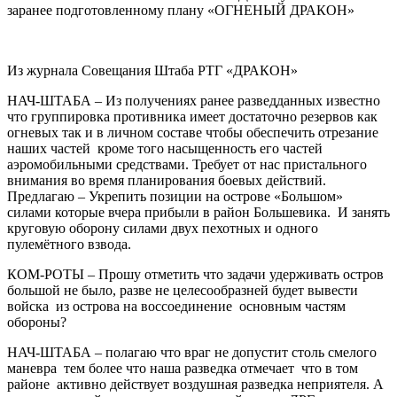
заранее подготовленному плану «ОГНЕНЫЙ ДРАКОН»
Из журнала Совещания Штаба РТГ «ДРАКОН»
НАЧ-ШТАБА – Из получениях ранее разведданных известно
что группировка противника имеет достаточно резервов как
огневых так и в личном составе чтобы обеспечить отрезание
наших частей кроме того насыщенность его частей
аэромобильными средствами. Требует от нас пристального
внимания во время планирования боевых действий.
Предлагаю – Укрепить позиции на острове «Большом»
силами которые вчера прибыли в район Большевика. И занять
круговую оборону силами двух пехотных и одного
пулемётного взвода.
КОМ-РОТЫ – Прошу отметить что задачи удерживать остров
большой не было, разве не целесообразней будет вывести
войска из острова на воссоединение основным частям
обороны?
НАЧ-ШТАБА – полагаю что враг не допустит столь смелого
маневра тем более что наша разведка отмечает что в том
районе активно действует воздушная разведка неприятеля. А