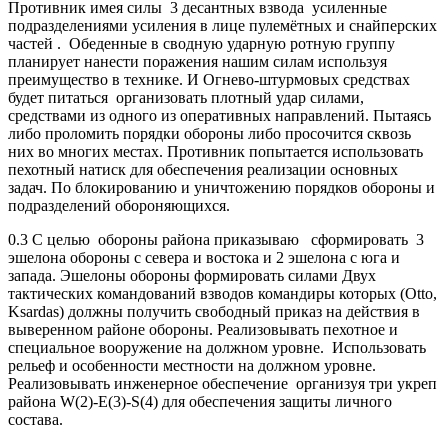
Противник имея силы 3 десантных взвода усиленные
подразделениями усиления в лице пулемётных и снайперских
частей . Обеденные в сводную ударную ротную группу
планирует нанести поражения нашим силам используя
преимущество в технике. И Огнево-штурмовых средствах
будет питаться организовать плотный удар силами,
средствами из одного из оперативных направлений. Пытаясь
либо проломить порядки обороны либо просочится сквозь
них во многих местах. Противник попытается использовать
пехотный натиск для обеспечения реализации основных
задач. По блокированию и уничтожению порядков обороны и
подразделений обороняющихся.
0.3 С целью обороны района приказываю сформировать 3
эшелона обороны с севера и востока и 2 эшелона с юга и
запада. Эшелоны обороны формировать силами Двух
тактических командований взводов командиры которых (Otto,
Ksardas) должны получить свободный приказ на действия в
выверенном районе обороны. Реализовывать пехотное и
специальное вооружение на должном уровне. Использовать
рельеф и особенности местности на должном уровне.
Реализовывать инженерное обеспечение организуя три укреп
района W(2)-E(3)-S(4) для обеспечения защиты личного
состава.