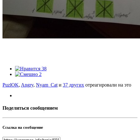
38
2
PuzlOK
,
Angry
,
Nyam_Cat
и
37 других
отреагировали на это
Поделиться сообщением
Ссылка на сообщение