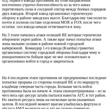
отд. первого взвода противник на этом направлении
постепенно утратил боеспособность из за чего начал
перетягивать силы в соседний сектор между боевых порядков
двух взводов. Второй взвод организовал героическую
оборону в районе заводских высот. Благодаря ему там полегло
почти в полном составе отделения MOR и FOX после чего
остатки сил взвода начали оттягивается в зону.
На 3 этапе начались атаки позиций BE которые героически
обороняли укреп район. А также враг начал попытки атаки
зоны малыми силами в районе южной городской
набережной. Командир 1-го взвода (Ksardas) грамотно
организовал систему городской обороны благодаря чему и
инициативности бойцов враг не мог основательно и
организовано войти в город и закрепиться.
На 4 последнем этапе противник не предпринимал последние
попытки прорыва со стороны позиций BE и по маршруту
кладбище северная часть города. Большая часть войск
противника была на начале 4- этапа сконцентрирована – из за
чего весь орг.-ресурс штаба пытался навести АГС в тот район.
Но хватило ресурса лишь на несколько цели-указанных
залпов. В последний момент врагам улыбнулась фортуна и
обслуга БМД вылетела но и это не сильно изменило