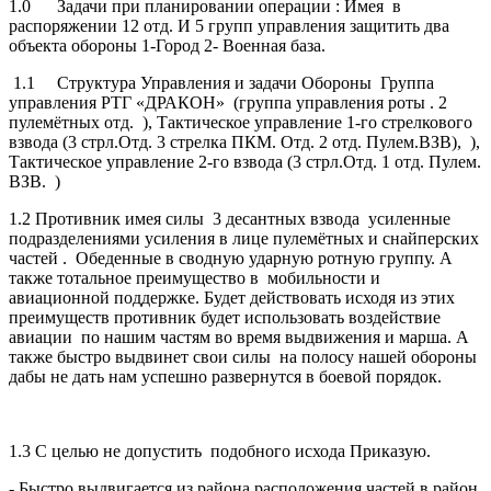
1.0 Задачи при планировании операции : Имея в
распоряжении 12 отд. И 5 групп управления защитить два
объекта обороны 1-Город 2- Военная база.
1.1 Структура Управления и задачи Обороны Группа
управления РТГ «ДРАКОН» (группа управления роты . 2
пулемётных отд. ), Тактическое управление 1-го стрелкового
взвода (3 стрл.Отд. 3 стрелка ПКМ. Отд. 2 отд. Пулем.ВЗВ), ),
Тактическое управление 2-го взвода (3 стрл.Отд. 1 отд. Пулем.
ВЗВ. )
1.2 Противник имея силы 3 десантных взвода усиленные
подразделениями усиления в лице пулемётных и снайперских
частей . Обеденные в сводную ударную ротную группу. А
также тотальное преимущество в мобильности и
авиационной поддержке. Будет действовать исходя из этих
преимуществ противник будет использовать воздействие
авиации по нашим частям во время выдвижения и марша. А
также быстро выдвинет свои силы на полосу нашей обороны
дабы не дать нам успешно развернутся в боевой порядок.
1.3 С целью не допустить подобного исхода Приказую.
- Быстро выдвигается из района расположения частей в район