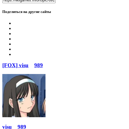
Поделиться на другие сайты
[FOX] visu
989
visu
989