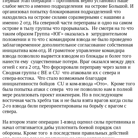
Первый этап операции – противник верно установил наше
слабое место а именно подразделения на острове Большой. И
организовал попытку блокирования подразделений что
находились на острове силами соразмерными с нашими а
именно 2 отд. На северной части переправы и одно на самом
острове в тылу группы что прорывалась. Не смотря на то что
таким образом Группа «ЮГ» оказалась в затруднительном
положении и то что с командиром взвода не было проведено
заблаговременное дополнительное согласование собственная
инициатива ком-отд. И грамотное управление командира
взвода позволило вырвется взводом из блокады и более того
нанести ему существенные потери. Враг оказался между двух
огней с юга 2 отд. Что форсировали переправу через залив и
Сводная группа с BE и CU что атаковали их с севера и
севера-востока. Что стало возможным благодаря
инициативности бойцов CU и ком-взвода «Ото». Кроме того
была попытка атаки с севера что не позволило нам в полной
мере реализовать проект инженерам. Но в последующем
восточная часть хребта так и не была взята врагов когда силы
2-го взвода били переориентированы на борьбу с врагом с
севера.
На втором этапе операции 1-взвод оценил силы противника и
начал оттягивается дабы уплотнить боевой порядок сил
обороны. Кроме того в последствии правильных действий