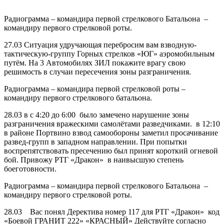
Радиограмма – командира первой стрелкового Батальона –
командиру первого стрелковой роты.
27.03 Ситуация удручающая перебросим вам взводную-
тактическую-группу Горных стрелков «ЮГ» аэромобильным
путём. На 3 Автомобилях ЗИЛ покажите врагу свою
решимость в случаи пересечения зоны разграничения.
Радиограмма – командира первой стрелковой роты –
командиру первого стрелкового батальона.
28.03 в с 4:20 до 6:00 было замечено нарушение зоны
разграничения вражескими самолётами разведчиками. в 12:10
в районе Портвино взвод самообороны заметил просачивание
развед-групп в западном направлении. При попытки
воспрепятствовать пресечению был принят короткий огневой
бой. Привожу РТГ «Дракон» в наивысшую степень
боеготовности.
Радиограмма – командира первой стрелкового Батальона –
командиру первого стрелковой роты.
28.03 Вас понял Деректива номер 117 для РТГ «Дракон» код
«Боевой ГРАНИТ 222» «КРАСНЫЙ» Действуйте согласно