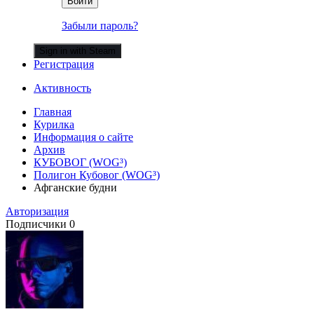
Войти
Забыли пароль?
Sign in with Steam
Регистрация
Активность
Главная
Курилка
Информация о сайте
Архив
КУБОВОГ (WOG³)
Полигон Кубовог (WOG³)
Афганские будни
Авторизация
Подписчики
0