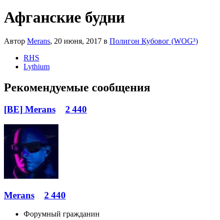
Афганские будни
Автор
Merans
,
20 июня, 2017
в
Полигон Кубовог (WOG³)
RHS
Lythium
Рекомендуемые сообщения
[BE] Merans
2 440
Merans
2 440
Форумный гражданин