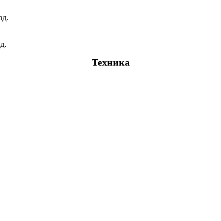
ад.
д.
Техника