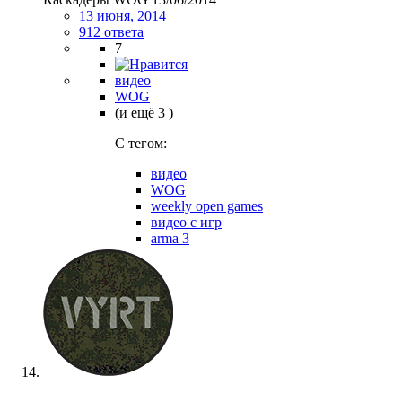
13 июня, 2014
912 ответа
7
видео
WOG
(и ещё 3 )
C тегом:
видео
WOG
weekly open games
видео с игр
arma 3