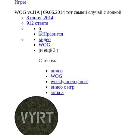
Игры
WOG vs.HA | 09.06.2014 тот самый случай с лодкой
8 июня, 2014
912 ответа
6
видео
WOG
(и ещё 3 )
C тегом:
видео
WOG
weekly open games
видео с игр
arma 3