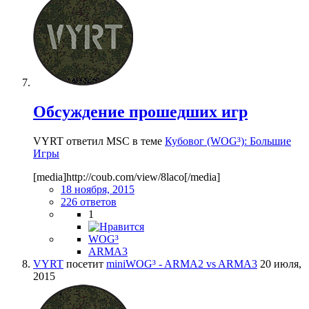
Обсуждение прошедших игр
VYRT ответил MSC в теме
Кубовог (WOG³): Большие
Игры
[media]http://coub.com/view/8laco[/media]
18 ноября, 2015
226 ответов
1
WOG³
ARMA3
VYRT
посетит
miniWOG³ - ARMA2 vs ARMA3
20 июля,
2015