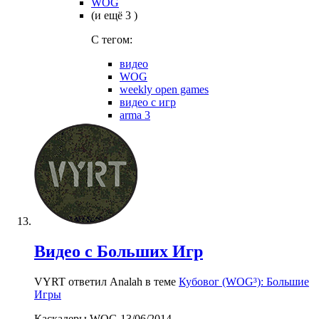
WOG
(и ещё 3 )
C тегом:
видео
WOG
weekly open games
видео с игр
arma 3
Видео с Больших Игр
VYRT ответил Analah в теме
Кубовог (WOG³): Большие
Игры
Каскадеры WOG 13/06/2014