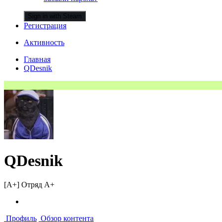
Sign in with Steam
Регистрация
Активность
Главная
QDesnik
QDesnik
[A+] Отряд A+
Профиль
Обзор контента