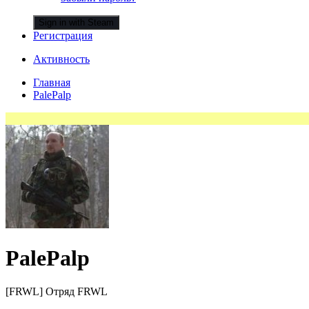
Sign in with Steam
Регистрация
Активность
Главная
PalePalp
PalePalp
[FRWL] Отряд FRWL