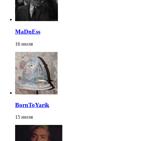
MaDnEss
16 июля
BornToYarik
15 июля