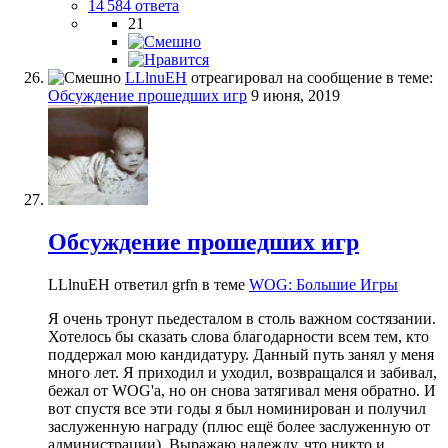
14 584 ответа
21
LLlnuEH
отреагировал на сообщение в теме:
Обсуждение прошедших игр
9 июня, 2019
Обсуждение прошедших игр
LLlnuEH ответил grfn в теме
WOG: Большие Игры
Я очень тронут пьедесталом в столь важном состязании.
Хотелось бы сказать слова благодарности всем тем, кто
поддержал мою кандидатуру. Данный путь занял у меня
много лет. Я приходил и уходил, возвращался и забивал,
бежал от WOG'a, но он снова затягивал меня обратно. И
вот спустя все эти годы я был номинирован и получил
заслуженную награду (плюс ещё более заслуженную от
администрации). Выражаю надежду, что никто и