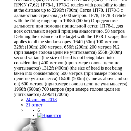
RPKN (7,62) 1P78-1, 1P78-2 reticles with possibility to aim
at the distance up to 2296ft (700m) Сетка 1П78, 1П78-3 с
дальностью стрельбы до 600 метров. 1P78, 1P78-3 reticle
with the firing range up to 1968ft (600m) Определение
дальности при помощи прицельной сетки 1П78-1, для
всех остальных версий прицела аналогично. 50 метров
Defining the distance to the target with the 1P78-1 scope, this
applies to all the similar scopes. 164ft (50m) 100 метров.
328ft (100m) 200 метров. 656ft (200m) 200 метров №2
(при замере голова цели не учитывается) 656ft (200m)
second variant (the size of head is not being taken into
consideration) 400 метров (при замере голова цели не
учитывается) 1312ft (400m) (the size of head is not being
taken into consideration) 500 метров (при замере голова
цели не учитывается) 1640ft (500m) (same as above and so
on) 600 метров (при замере голова цели не учитывается)
1968ft (600m) 700 метров (при замере голова цели не
учитывается) 2296ft (700m)
24 января, 2018
21 ответ
6