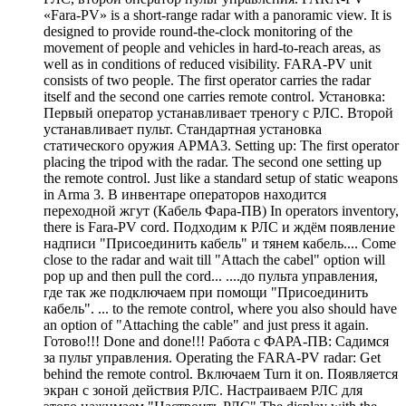
«Fara-PV» is a short-range radar with a panoramic view. It is
designed to provide round-the-clock monitoring of the
movement of people and vehicles in hard-to-reach areas, as
well as in conditions of reduced visibility. FARA-PV unit
consists of two people. The first operator carries the radar
itself and the second one carries remote control. Установка:
Первый оператор устанавливает треногу с РЛС. Второй
устанавливает пульт. Стандартная установка
статического оружия АРМА3. Setting up: The first operator
placing the tripod with the radar. The second one setting up
the remote control. Just like a standard setup of static weapons
in Arma 3. В инвентаре операторов находится
переходной жгут (Кабель Фара-ПВ) In operators inventory,
there is Fara-PV cord. Подходим к РЛС и ждём появление
надписи "Присоединить кабель" и тянем кабель.... Come
close to the radar and wait till "Attach the cabel" option will
pop up and then pull the cord... ....до пульта управления,
где так же подключаем при помощи "Присоединить
кабель". ... to the remote control, where you also should have
an option of "Attaching the cable" and just press it again.
Готово!!! Done and done!!! Работа с ФАРА-ПВ: Садимся
за пульт управления. Operating the FARA-PV radar: Get
behind the remote control. Включаем Turn it on. Появляется
экран с зоной действия РЛС. Настраиваем РЛС для