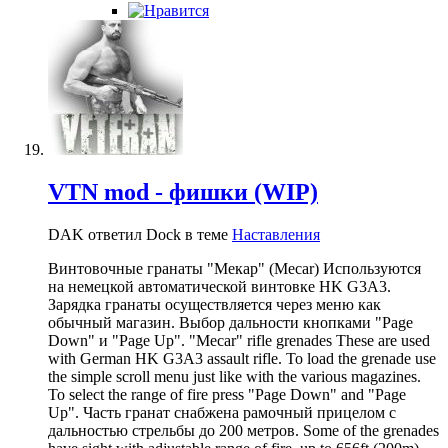
VTN mod - фишки (WIP)
DAK ответил Dock в теме
Наставления
Винтовочные гранаты "Мекар" (Mecar) Используются
на немецкой автоматической винтовке HK G3A3.
Зарядка гранаты осуществляется через меню как
обычный магазин. Выбор дальности кнопками "Page
Down" и "Page Up". "Mecar" rifle grenades These are used
with German HK G3A3 assault rifle. To load the grenade use
the simple scroll menu just like with the various magazines.
To select the range of fire press "Page Down" and "Page
Up". Часть гранат снабжена рамочный прицелом с
дальностью стрельбы до 200 метров. Some of the grenades