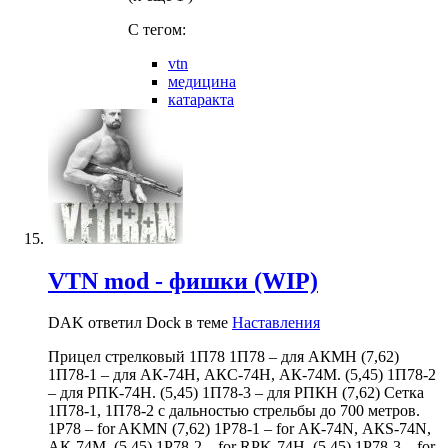
C тегом:
vtn
медицина
катаракта
VTN mod - фишки (WIP)
DAK ответил Dock в теме
Наставления
Прицел стрелковый 1П78 1П78 – для АКМН (7,62)
1П78-1 – для АК-74Н, АКС-74Н, АК-74М. (5,45) 1П78-2
– для РПК-74Н. (5,45) 1П78-3 – для РПКН (7,62) Сетка
1П78-1, 1П78-2 с дальностью стрельбы до 700 метров.
1P78 – for AKMN (7,62) 1P78-1 – for АК-74N, АКS-74N,
АК-74М. (5,45) 1P78-2 – for RPK-74Н. (5,45) 1P78-3 – for