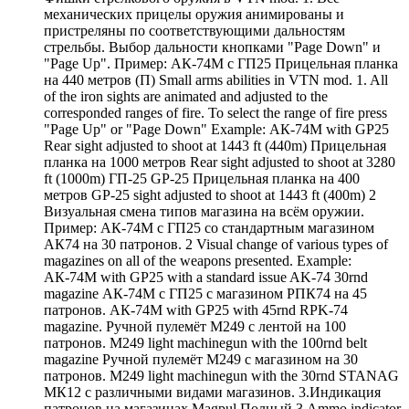
механических прицелы оружия анимированы и
пристреляны по соответствующими дальностям
стрельбы. Выбор дальности кнопками "Page Down" и
"Page Up". Пример: АК-74М с ГП25 Прицельная планка
на 440 метров (П) Small arms abilities in VTN mod. 1. All
of the iron sights are animated and adjusted to the
corresponded ranges of fire. To select the range of fire press
"Page Up" or "Page Down" Example: АК-74М with GP25
Rear sight adjusted to shoot at 1443 ft (440m) Прицельная
планка на 1000 метров Rear sight adjusted to shoot at 3280
ft (1000m) ГП-25 GP-25 Прицельная планка на 400
метров GP-25 sight adjusted to shoot at 1443 ft (400m) 2
Визуальная смена типов магазина на всём оружии.
Пример: АК-74М с ГП25 со стандартным магазином
АК74 на 30 патронов. 2 Visual change of various types of
magazines on all of the weapons presented. Example:
АК-74М with GP25 with a standard issue AK-74 30rnd
magazine АК-74М с ГП25 с магазином РПК74 на 45
патронов. АК-74М with GP25 with 45rnd RPK-74
magazine. Ручной пулемёт М249 с лентой на 100
патронов. M249 light machinegun with the 100rnd belt
magazine Ручной пулемёт М249 с магазином на 30
патронов. M249 light machinegun with the 30rnd STANAG
МК12 с различными видами магазинов. 3.Индикация
патронов на магазинах Magpul Полный 3 Ammo indicator