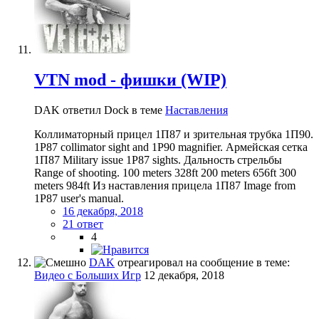
VTN mod - фишки (WIP)
DAK ответил Dock в теме
Наставления
Коллиматорный прицел 1П87 и зрительная трубка 1П90.
1P87 collimator sight and 1P90 magnifier. Армейская сетка
1П87 Military issue 1P87 sights. Дальность стрельбы
Range of shooting. 100 meters 328ft 200 meters 656ft 300
meters 984ft Из наставления прицела 1П87 Image from
1P87 user's manual.
16 декабря, 2018
21 ответ
4
DAK
отреагировал на сообщение в теме:
Видео с Больших Игр
12 декабря, 2018