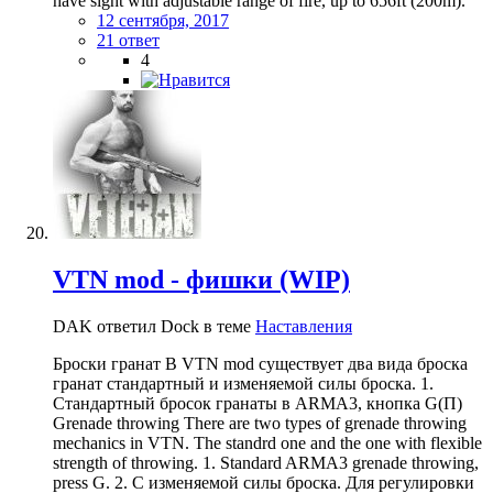
have sight with adjustable range of fire, up to 656ft (200m).
12 сентября, 2017
21 ответ
4
VTN mod - фишки (WIP)
DAK ответил Dock в теме
Наставления
Броски гранат В VTN mod существует два вида броска
гранат стандартный и изменяемой силы броска. 1.
Стандартный бросок гранаты в ARMA3, кнопка G(П)
Grenade throwing There are two types of grenade throwing
mechanics in VTN. The standrd one and the one with flexible
strength of throwing. 1. Standard ARMA3 grenade throwing,
press G. 2. С изменяемой силы броска. Для регулировки