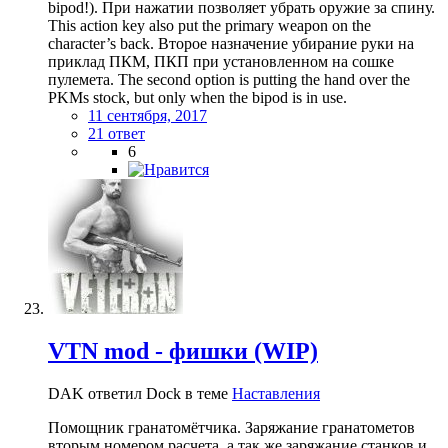
bipod!). При нажатии позволяет убрать оружие за спину.
This action key also put the primary weapon on the
character’s back. Второе назначение убирание руки на
приклад ПКМ, ПКП при установленном на сошке
пулемета. The second option is putting the hand over the
PKMs stock, but only when the bipod is in use.
11 сентября, 2017
21 ответ
6
VTN mod - фишки (WIP)
DAK ответил Dock в теме
Наставления
Помощник гранатомётчика. Заряжание гранатометов
вторым номером расчета, а так же заряжание станков и