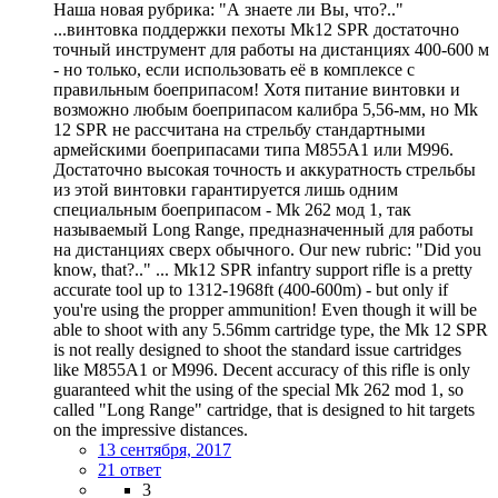
Наша новая рубрика: "А знаете ли Вы, что?.."
...винтовка поддержки пехоты Mk12 SPR достаточно
точный инструмент для работы на дистанциях 400-600 м
- но только, если использовать её в комплексе с
правильным боеприпасом! Хотя питание винтовки и
возможно любым боеприпасом калибра 5,56-мм, но Mk
12 SPR не рассчитана на стрельбу стандартными
армейскими боеприпасами типа M855A1 или M996.
Достаточно высокая точность и аккуратность стрельбы
из этой винтовки гарантируется лишь одним
специальным боеприпасом - Mk 262 мод 1, так
называемый Long Range, предназначенный для работы
на дистанциях сверх обычного. Our new rubric: "Did you
know, that?.." ... Mk12 SPR infantry support rifle is a pretty
accurate tool up to 1312-1968ft (400-600m) - but only if
you're using the propper ammunition! Even though it will be
able to shoot with any 5.56mm cartridge type, the Mk 12 SPR
is not really designed to shoot the standard issue cartridges
like M855A1 or M996. Decent accuracy of this rifle is only
guaranteed whit the using of the special Mk 262 mod 1, so
called "Long Range" cartridge, that is designed to hit targets
on the impressive distances.
13 сентября, 2017
21 ответ
3