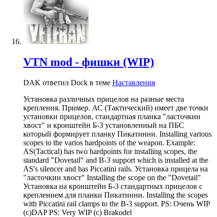
VTN mod - фишки (WIP)
DAK ответил Dock в теме
Наставления
Установка различных прицелов на разные места
крепления. Пример. АС (Тактический) имеет две точки
установки прицелов, стандартная планка "ласточкин
хвост" и кронштейн Б-3 установленный на ПБС
который формирует планку Пикатинни. Installing various
scopes to the varios hardpoints of the weapon. Example:
AS(Tactical) has two hardpoints for installing scopes, the
standard "Dovetail" and B-3 support which is installed at the
AS's silencer and has Piccatini rails. Установка прицела на
"ласточкин хвост" Installing the scope on the "Dovetail"
Установка на кронштейн Б-3 стандартных прицелов с
креплением для планки Пикатинни. Installing the scopes
with Piccatini rail clamps to the B-3 support. PS: Очень WIP
(c)DAP PS: Very WIP (c) Brakodel