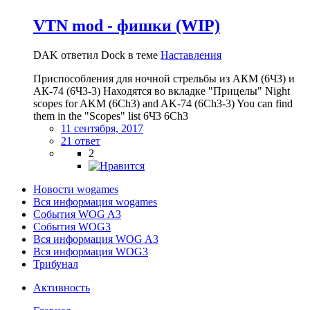
VTN mod - фишки (WIP)
DAK ответил Dock в теме
Наставления
Приспособления для ночной стрельбы из АКМ (6Ч3) и
АК-74 (6Ч3-3) Находятся во вкладке "Прицелы" Night
scopes for AKM (6Ch3) and AK-74 (6Ch3-3) You can find
them in the "Scopes" list 6Ч3 6Ch3
11 сентября, 2017
21 ответ
2
Новости wogames
Вся информация wogames
События WOG A3
События WOG3
Вся информация WOG A3
Вся информация WOG3
Трибунал
Активность