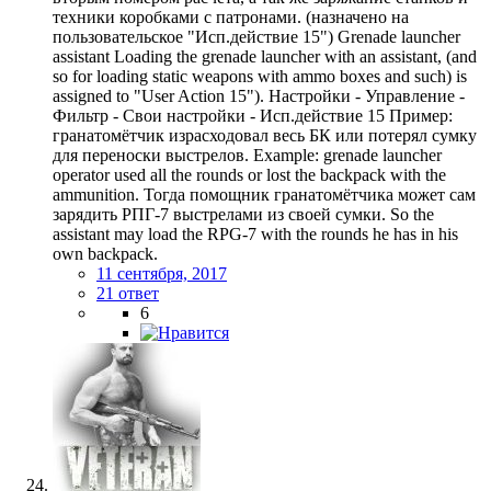
техники коробками с патронами. (назначено на
пользовательское "Исп.действие 15") Grenade launcher
assistant Loading the grenade launcher with an assistant, (and
so for loading static weapons with ammo boxes and such) is
assigned to "User Action 15"). Настройки - Управление -
Фильтр - Свои настройки - Исп.действие 15 Пример:
гранатомётчик израсходовал весь БК или потерял сумку
для переноски выстрелов. Example: grenade launcher
operator used all the rounds or lost the backpack with the
ammunition. Тогда помощник гранатомётчика может сам
зарядить РПГ-7 выстрелами из своей сумки. So the
assistant may load the RPG-7 with the rounds he has in his
own backpack.
11 сентября, 2017
21 ответ
6