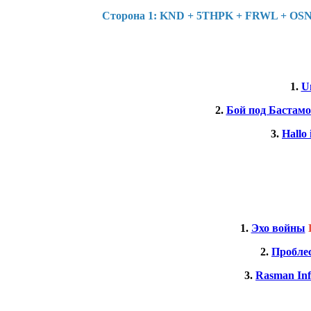
Cторона 1: KND + 5THPK + FRWL + OSN 
1.
U
2.
Бой под Бастам
3.
Hallo 
1.
Эхо войны
2.
Пробле
3.
Rasman Inf