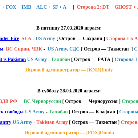
+ FOX + IMB + ALC + SF + A+
|
Сторона 2: DT + GHOST + 
В пятницу 27.03.2020 играем:
nder Fire
SLA
-
US Army
[ Остров — Сахрани ]
Cторона 1 в А
ом
ВС Сирии, ЧВК
-
US Army, СДС
[ Остров — Такистан ]
C
it is Pakistan
US Army
-
Талибан
[ Остров — FATA ]
Сторона 1
Игровой администратор — [KND]Emty
В субботу 28.03.2020 играем:
ВДВ РФ
-
ВС Черноруссии
[ Остров — Черноруссия ]
Cторон
ск свободы
US Army
-
Талибан
[ Остров — Клафган ]
Сторона
antry
US Army
-
Takistan Army
[ Остров — Такистан ]
Сторона
Игровой администратор — [FOX]Onoda