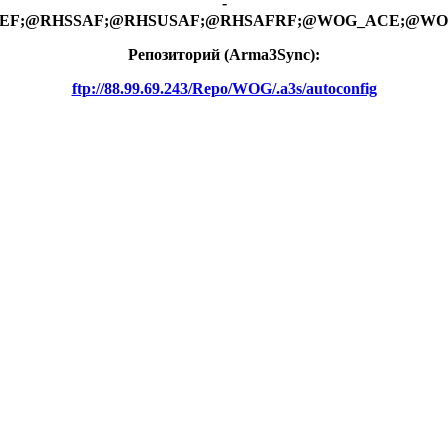
-
RHSGREF;@RHSSAF;@RHSUSAF;@RHSAFRF;@WOG_ACE;@W
Репозиторий (Arma3Synс):
ftp://88.99.69.243/Repo/WOG/.a3s/autoconfig