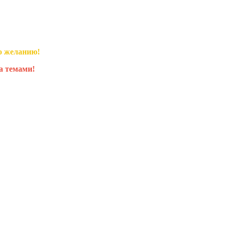
о желанию!
а темами!