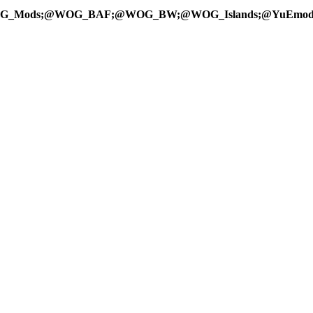
OG_Mods;@WOG_BAF;@WOG_BW;@WOG_Islands;@YuEmo