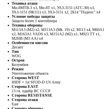
Техника атаки
Ми-8МТВ-3 х3, Ми-8Т х1, УАЗ-3151 (АГС-30) х3,
УАЗ-3151 (9К111) х3, УАЗ-3151 х2, 2Б14 "Поднос" х4
Условие победы защиты
Защита более 1 контейнера
Техника обороны
M113A3 (M2) x2, M113A3 (Mk. 19) x2, M113 x4, M60A1
x2, M163A1 VADS x3, M151A2 (M2) x1, M923 TT x1,
M2HB (M3 AA) x4
Особенности миссии
Десант
Тип
WOG
Остров
Колумбия
Режим
Уничтожение объекта
Сторона WEST
HIDF + 1st SFOD-D US Army
Сторона EAST
13 гв. одшбр ВС СССР
Сторона RESISTANSE
Сторона атаки
East
Сторона обороны