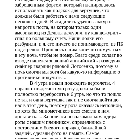
заброшенным фортом, который планировалось
использовать как подскок для вертушек, что
должны были работать с нами следующие
несколько дней. Высадились удачно - аккурат
напротив поста, на котором только один
американец из Дельты дежурил, ну как дежурил -
спал по большому счету. Наши лодки его
разбудили, и я, его ничего не понимающего, из ПБ
подстрелил. Пришлось с ним конечно помучаться
в эту ночь, чтобы не помер. Благо среди солдат во
взводе нашелся знающий английский - разведчик
снайпер гвардии рядовой Лотосенко, поэтому за
ночь смогли мы хотя бы какую-то информацию о
противнике получить. ...
В 4 утра начали подходить вертолеты, 4
парашютно-десантную роту должны были
полностью перебросить к 6 утра, но что-то пошло
не так и одна вертушка так и не смогла дойти до
нас в этот день, поэтому рота оказалась неполной,
но хотя бы минометчиков всех смогли к нам
доставить. ... За полчаса познакомил командира
роты с нашим пленником, определились с
построением боевого порядка, ближайшей
задачей, сделали фото на память. Самое
интересное началось в 6 часов утра, когда первая