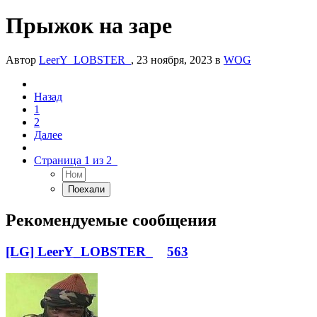
Прыжок на заре
Автор
LeerY_LOBSTER_
,
23 ноября, 2023
в
WOG
Назад
1
2
Далее
Страница 1 из 2
Рекомендуемые сообщения
[LG] LeerY_LOBSTER_
563