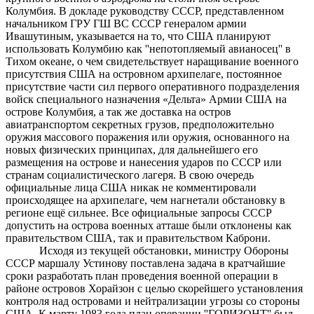
Колумбия. В докладе руководству СССР, представленном
начальником ГРУ ГШ ВС СССР генералом армии
Ивашутиным, указывается на то, что США планируют
использовать Колумбию как ''непотопляемый авианосец'' в
Тихом океане, о чем свидетельствует наращивание военного
присутствия США на островном архипелаге, постоянное
присутствие части сил первого оперативного подразделения
войск специального назначения «Дельта» Армии США на
острове Колумбия, а так же доставка на остров
авиатранспортом секретных грузов, предположительно
оружия массового поражения или оружия, основанного на
новых физических принципах, для дальнейшего его
размещения на острове и нанесения ударов по СССР или
странам социалистического лагеря. В свою очередь
официальные лица США никак не комментировали
происходящее на архипелаге, чем нагнетали обстановку в
регионе ещё сильнее. Все официальные запросы СССР
допустить на острова военных атташе были отклонены как
правительством США, так и правительством Каброни.
Исходя из текущей обстановки, министру Обороны
СССР маршалу Устинову поставлена задача в кратчайшие
сроки разработать план проведения военной операции в
районе островов Хорайзон с целью скорейшего установления
контроля над островами и нейтрализации угрозы со стороны
США. К марту 1983 года план операции ''ГОРИЗОНТ'' был