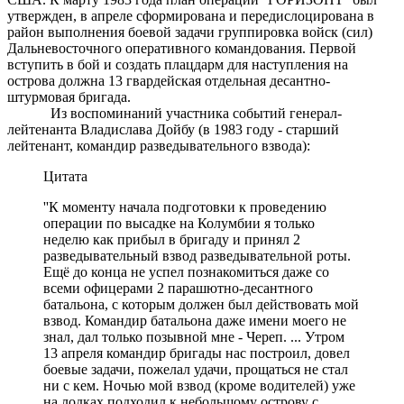
утвержден, в апреле сформирована и передислоцирована в
район выполнения боевой задачи группировка войск (сил)
Дальневосточного оперативного командования. Первой
вступить в бой и создать плацдарм для наступления на
острова должна 13 гвардейская отдельная десантно-
штурмовая бригада.
Из воспоминаний участника событий генерал-
лейтенанта Владислава Дойбу (в 1983 году - старший
лейтенант, командир разведывательного взвода):
Цитата
''К моменту начала подготовки к проведению
операции по высадке на Колумбии я только
неделю как прибыл в бригаду и принял 2
разведывательный взвод разведывательной роты.
Ещё до конца не успел познакомиться даже со
всеми офицерами 2 парашютно-десантного
батальона, с которым должен был действовать мой
взвод. Командир батальона даже имени моего не
знал, дал только позывной мне - Череп. ... Утром
13 апреля командир бригады нас построил, довел
боевые задачи, пожелал удачи, прощаться не стал
ни с кем. Ночью мой взвод (кроме водителей) уже
на лодках подходил к небольшому острову с