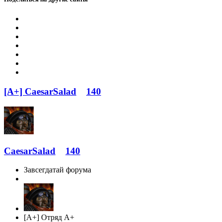
[A+] CaesarSalad
140
CaesarSalad
140
Завсегдатай форума
[A+] Отряд A+