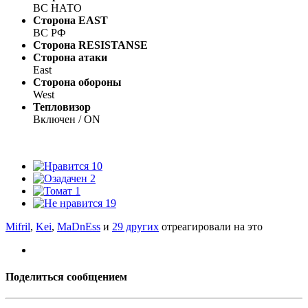
ВС НАТО
Сторона EAST
ВС РФ
Сторона RESISTANSE
Сторона атаки
East
Сторона обороны
West
Тепловизор
Включен / ON
10
2
1
19
Mifril
,
Kei
,
MaDnEss
и
29 других
отреагировали на это
Поделиться сообщением