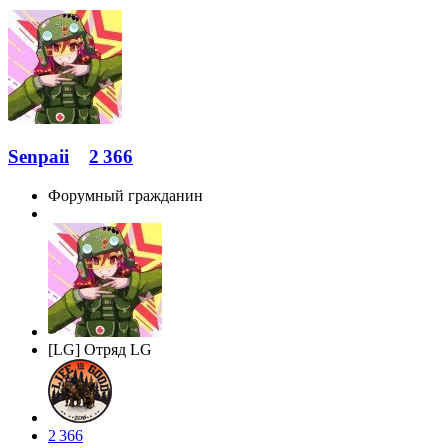
Senpaii
2 366
Форумный гражданин
[LG] Отряд LG
2 366