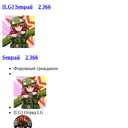
[LG] Senpaii
2 366
Senpaii
2 366
Форумный гражданин
[LG] Отряд LG