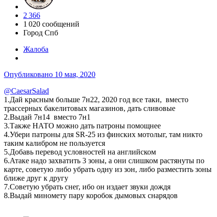
2 366
1 020 сообщений
Город
Спб
Жалоба
Опубликовано
10 мая, 2020
@CaesarSalad
1.Дай красным больше 7н22, 2020 год все таки, вместо
трассерных бакелитовых магазинов, дать сливовые
2.Выдай 7н14 вместо 7н1
3.Также НАТО можно дать патроны помощнее
4.Убери патроны для SR-25 из финских мотолыг, там никто
таким калибром не пользуется
5.Добавь перевод условностей на английском
6.Атаке надо захватить 3 зоны, а они слишком растянуты по
карте, советую либо убрать одну из зон, либо разместить зоны
ближе друг к другу
7.Советую убрать снег, ибо он издает звуки дождя
8.Выдай миномету пару коробок дымовых снарядов