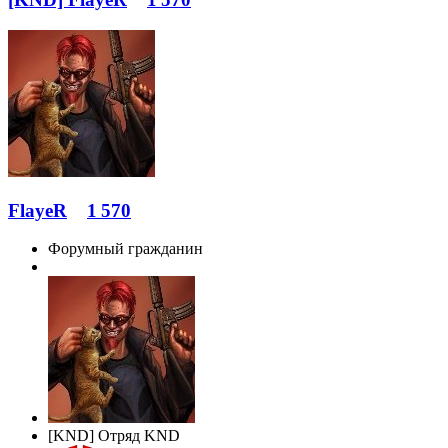
FlayeR
1 570
Форумный гражданин
[KND] Отряд KND