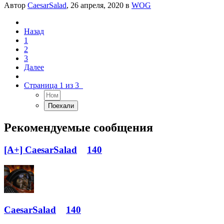
Автор
CaesarSalad
,
26 апреля, 2020
в
WOG
Назад
1
2
3
Далее
Страница 1 из 3
Рекомендуемые сообщения
[A+] CaesarSalad
140
CaesarSalad
140