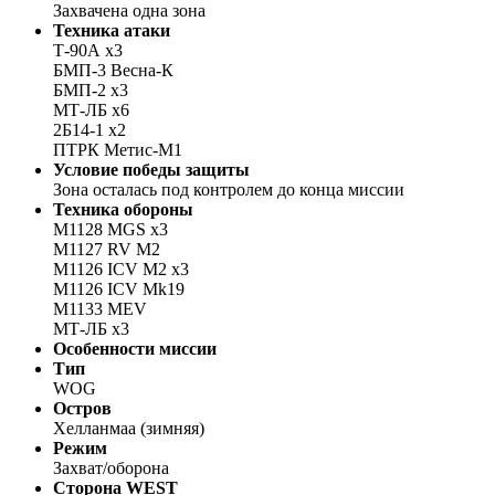
Захвачена одна зона
Техника атаки
Т-90А x3
БМП-3 Весна-К
БМП-2 x3
МТ-ЛБ x6
2Б14-1 x2
ПТРК Метис-М1
Условие победы защиты
Зона осталась под контролем до конца миссии
Техника обороны
M1128 MGS x3
M1127 RV M2
M1126 ICV M2 x3
M1126 ICV Mk19
M1133 MEV
МТ-ЛБ x3
Особенности миссии
Тип
WOG
Остров
Хелланмаа (зимняя)
Режим
Захват/оборона
Сторона WEST