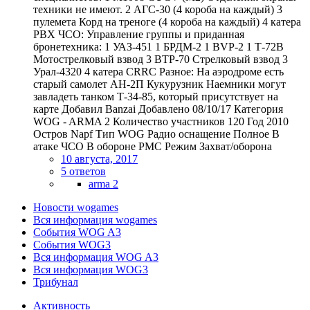
техники не имеют. 2 АГС-30 (4 короба на каждый) 3
пулемета Корд на треноге (4 короба на каждый) 4 катера
РВХ ЧСО: Управление группы и приданная
бронетехника: 1 УАЗ-451 1 БРДМ-2 1 BVP-2 1 Т-72В
Мотострелковый взвод 3 BТР-70 Стрелковый взвод 3
Урал-4320 4 катера CRRC Разное: На аэродроме есть
старый самолет АН-2П Кукурузник Наемники могут
завладеть танком Т-34-85, который присутствует на
карте Добавил Banzai Добавлено 08/10/17 Категория
WOG - ARMA 2 Количество участников 120 Год 2010
Остров Napf Тип WOG Радио оснащение Полное В
атаке ЧСО В обороне PMC Режим Захват/оборона
10 августа, 2017
5 ответов
arma 2
Новости wogames
Вся информация wogames
События WOG A3
События WOG3
Вся информация WOG A3
Вся информация WOG3
Трибунал
Активность