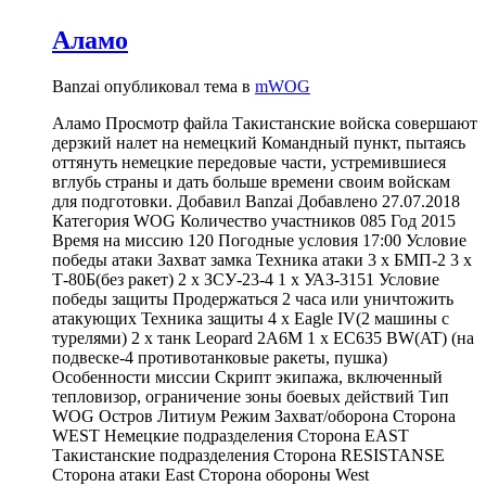
Аламо
Banzai опубликовал тема в
mWOG
Аламо Просмотр файла Такистанские войска совершают
дерзкий налет на немецкий Командный пункт, пытаясь
оттянуть немецкие передовые части, устремившиеся
вглубь страны и дать больше времени своим войскам
для подготовки. Добавил Banzai Добавлено 27.07.2018
Категория WOG Количество участников 085 Год 2015
Время на миссию 120 Погодные условия 17:00 Условие
победы атаки Захват замка Техника атаки 3 х БМП-2 3 х
Т-80Б(без ракет) 2 х ЗСУ-23-4 1 х УАЗ-3151 Условие
победы защиты Продержаться 2 часа или уничтожить
атакующих Техника защиты 4 х Eagle IV(2 машины с
турелями) 2 х танк Leopard 2A6M 1 х EC635 BW(AT) (на
подвеске-4 противотанковые ракеты, пушка)
Особенности миссии Скрипт экипажа, включенный
тепловизор, ограничение зоны боевых действий Тип
WOG Остров Литиум Режим Захват/оборона Сторона
WEST Немецкие подразделения Сторона EAST
Такистанские подразделения Сторона RESISTANSE
Сторона атаки East Сторона обороны West