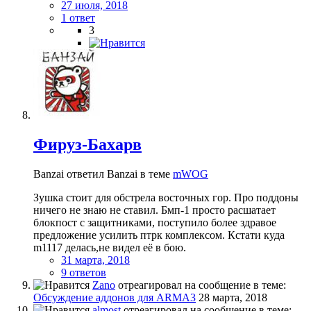
27 июля, 2018
1 ответ
3
Фируз-Бахарв
Banzai ответил Banzai в теме
mWOG
Зушка стоит для обстрела восточных гор. Про поддоны
ничего не знаю не ставил. Бмп-1 просто расшатает
блокпост с защитниками, поступило более здравое
предложение усилить птрк комплексом. Кстати куда
m1117 делась,не видел её в бою.
31 марта, 2018
9 ответов
Zano
отреагировал на сообщение в теме:
Обсуждение аддонов для ARMA3
28 марта, 2018
almost
отреагировал на сообщение в теме: