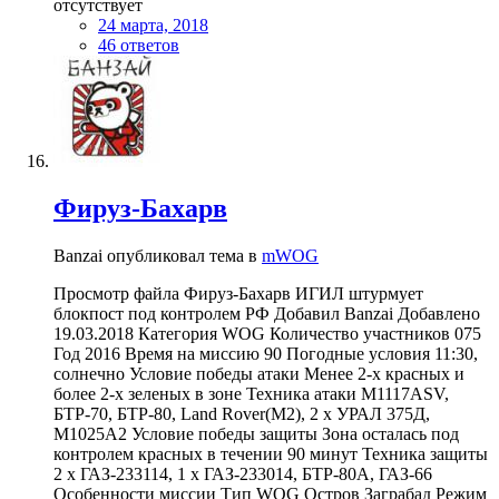
отсутствует
24 марта, 2018
46 ответов
Фируз-Бахарв
Banzai опубликовал тема в
mWOG
Просмотр файла Фируз-Бахарв ИГИЛ штурмует
блокпост под контролем РФ Добавил Banzai Добавлено
19.03.2018 Категория WOG Количество участников 075
Год 2016 Время на миссию 90 Погодные условия 11:30,
солнечно Условие победы атаки Менее 2-х красных и
более 2-х зеленых в зоне Техника атаки M1117ASV,
БТР-70, БТР-80, Land Rover(M2), 2 х УРАЛ 375Д,
M1025A2 Условие победы защиты Зона осталась под
контролем красных в течении 90 минут Техника защиты
2 х ГАЗ-233114, 1 х ГАЗ-233014, БТР-80А, ГАЗ-66
Особенности миссии Тип WOG Остров Заграбад Режим