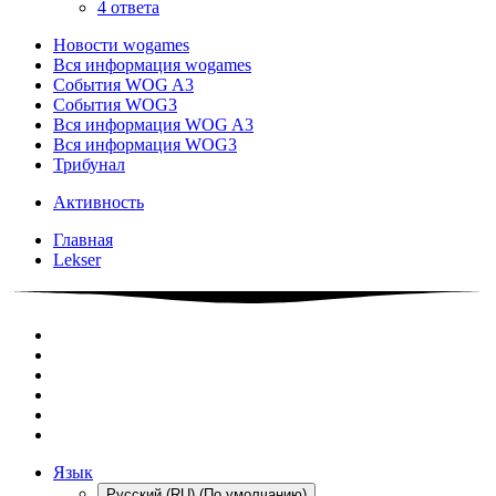
4 ответа
Новости wogames
Вся информация wogames
События WOG A3
События WOG3
Вся информация WOG A3
Вся информация WOG3
Трибунал
Активность
Главная
Lekser
Язык
Русский (RU) (По умолчанию)