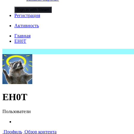
Sign in with Steam
Регистрация
Активность
Главная
EH0T
EH0T
Пользователи
Профиль
Обзор контента