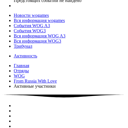
Предстоящих событий не найдено
Новости wogames
Вся информация wogames
События WOG A3
События WOG3
Вся информация WOG A3
Вся информация WOG3
Трибунал
Активность
Главная
Отряды
WOG
From Russia With Love
Активные участники