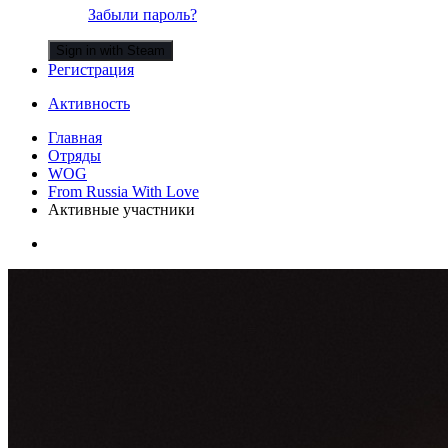
Забыли пароль?
Sign in with Steam
Регистрация
Активность
Главная
Отряды
WOG
From Russia With Love
Активные участники