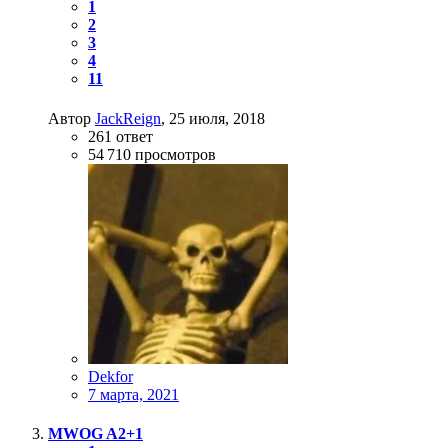
1
2
3
4
11
Автор
JackReign
,
25 июля, 2018
261
ответ
54 710
просмотров
Dekfor
7 марта, 2021
MWOG A2+1