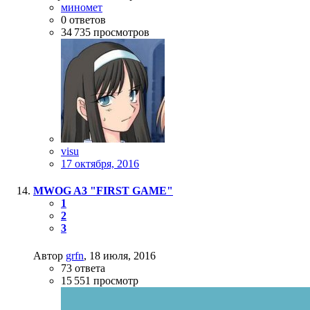
миномет
0
ответов
34 735
просмотров
visu
17 октября, 2016
MWOG A3 "FIRST GAME"
1
2
3
Автор
grfn
,
18 июля, 2016
73
ответа
15 551
просмотр