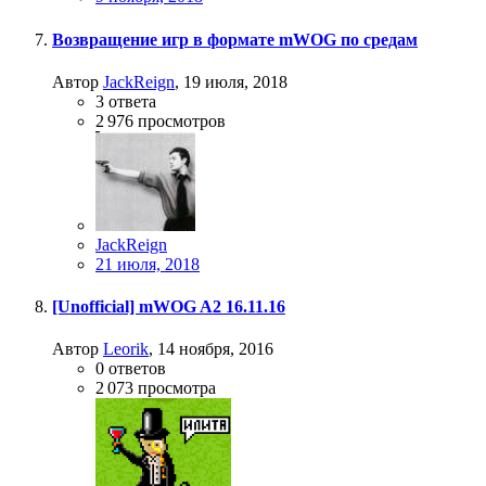
Возвращение игр в формате mWOG по средам
Автор
JackReign
,
19 июля, 2018
3
ответа
2 976
просмотров
JackReign
21 июля, 2018
[Unofficial] mWOG A2 16.11.16
Автор
Leorik
,
14 ноября, 2016
0
ответов
2 073
просмотра