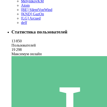
MelynikovKM
Atom
[BE] SilentVonWind
[KND] GazOn
[LG] Arcued
deff
Статистика пользователей
13 850
Пользователей
19 298
Максимум онлайн