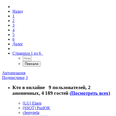
Назад
1
2
3
4
5
6
Далее
Страница 1 из 6
Авторизация
Подписчики
3
Кто в онлайне
9 пользователей, 2
анонимных, 4 189 гостей
(Посмотреть всех)
[LG] Elaen
[SSOT] PuzlOK
chepypela