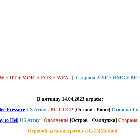
 JW + DT + MOR + FOX + WFA
|
Сторона 2: SF + HMG + BE 
В пятницу 14.04.2023 играем:
er Pressure
US Army
-
ВС СССР
[Остров - Роше]
Сторона 1 в
y to Hell
US Army
-
Ополчение
[Остров - Фаллуджа]
Сторона 
Игровой администратор - [L-13]Mattoni