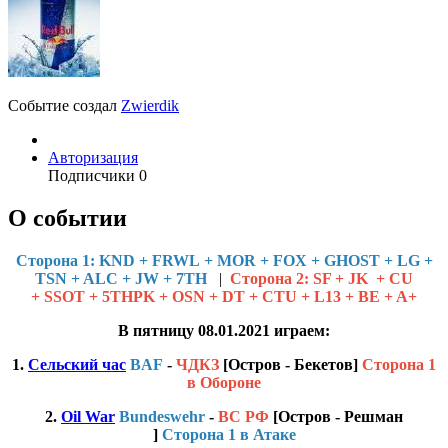
Событие создал
Zwierdik
Авторизация
Подписчики
0
О событии
Cторона 1: KND + FRWL + MOR + FOX + GHOST + LG +
TSN + ALC + JW + 7TH
|
Сторона 2: SF + JK + CU
+ SSOT + 5THPK + OSN + DT + CTU + L13 + BE + A+
В пятницу 08.01.2021 играем:
1.
Сельский час
BAF
-
ЧДКЗ
[Остров - Бекетов]
Сторона 1
в Обороне
2.
Oil War
Bundeswehr
-
ВС РФ
[Остров - Решман
]
Сторона 1 в Атаке