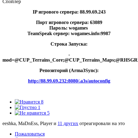
Спойлер
IP игрового сервера: 88.99.69.243
Порт игрового сервера: 63089
Пароль: wogames
TeamSpeak сервер: wogames.info:9987
Строка Запуска:
-
mod=@CUP_Terrains_Core;@CUP_Terrains_Maps;@
Репозиторий (Arma3Synс):
http://88.99.69.232:8080/.a3s/autoconfig
8
1
5
eeshka, MaDnEss, Player и
11 других
отреагировали на это
Пожаловаться