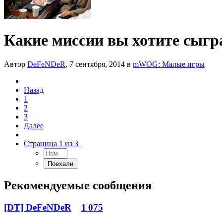
Какие миссии вы хотите сыг
Автор
DeFeNDeR
,
7 сентября, 2014
в
mWOG: Малые игры
Назад
1
2
3
Далее
Страница 1 из 3
Рекомендуемые сообщения
[DT] DeFeNDeR
1 075