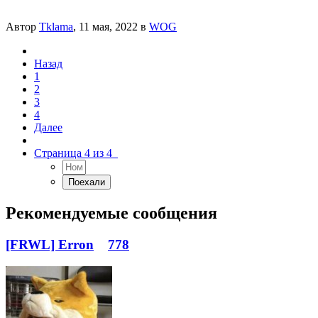
Автор
Tklama
,
11 мая, 2022
в
WOG
Назад
1
2
3
4
Далее
Страница 4 из 4
Рекомендуемые сообщения
[FRWL] Erron
778