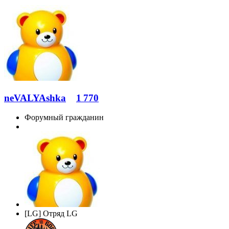
neVALYAshka
1 770
Форумный гражданин
[LG] Отряд LG