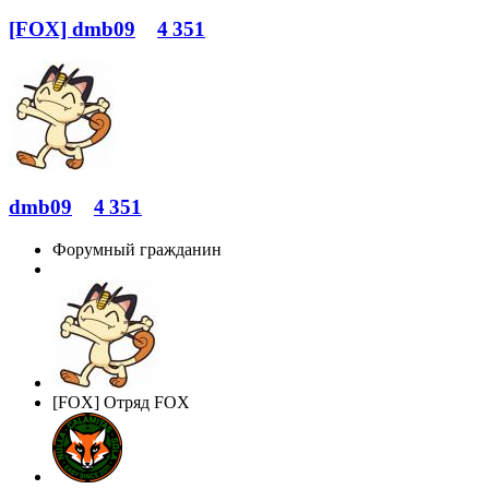
[FOX] dmb09
4 351
dmb09
4 351
Форумный гражданин
[FOX] Отряд FOX