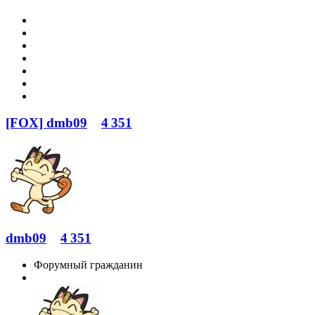
[FOX] dmb09
4 351
dmb09
4 351
Форумный гражданин