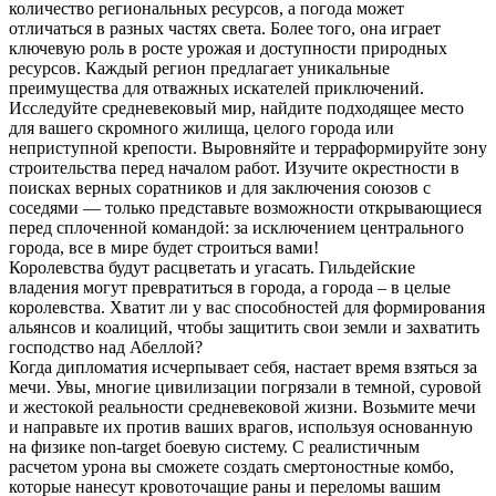
количество региональных ресурсов, а погода может
отличаться в разных частях света. Более того, она играет
ключевую роль в росте урожая и доступности природных
ресурсов. Каждый регион предлагает уникальные
преимущества для отважных искателей приключений.
Исследуйте средневековый мир, найдите подходящее место
для вашего скромного жилища, целого города или
неприступной крепости. Выровняйте и терраформируйте зону
строительства перед началом работ. Изучите окрестности в
поисках верных соратников и для заключения союзов с
соседями — только представьте возможности открывающиеся
перед сплоченной командой: за исключением центрального
города, все в мире будет строиться вами!
Королевства будут расцветать и угасать. Гильдейские
владения могут превратиться в города, а города – в целые
королевства. Хватит ли у вас способностей для формирования
альянсов и коалиций, чтобы защитить свои земли и захватить
господство над Абеллой?
Когда дипломатия исчерпывает себя, настает время взяться за
мечи. Увы, многие цивилизации погрязали в темной, суровой
и жестокой реальности средневековой жизни. Возьмите мечи
и направьте их против ваших врагов, используя основанную
на физике non-target боевую систему. С реалистичным
расчетом урона вы cможете создать смертоностные комбо,
которые нанесут кровоточащие раны и переломы вашим