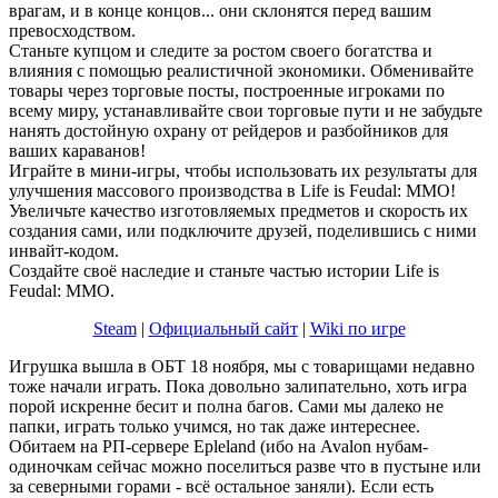
врагам, и в конце концов... они склонятся перед вашим
превосходством.
Станьте купцом и следите за ростом своего богатства и
влияния с помощью реалистичной экономики. Обменивайте
товары через торговые посты, построенные игроками по
всему миру, устанавливайте свои торговые пути и не забудьте
нанять достойную охрану от рейдеров и разбойников для
ваших караванов!
Играйте в мини-игры, чтобы использовать их результаты для
улучшения массового производства в Life is Feudal: MMO!
Увеличьте качество изготовляемых предметов и скорость их
создания сами, или подключите друзей, поделившись с ними
инвайт-кодом.
Создайте своё наследие и станьте частью истории Life is
Feudal: ММО.
Steam
|
Официальный сайт
|
Wiki по игре
Игрушка вышла в ОБТ 18 ноября, мы с товарищами недавно
тоже начали играть. Пока довольно залипательно, хоть игра
порой искренне бесит и полна багов. Сами мы далеко не
папки, играть только учимся, но так даже интереснее.
Обитаем на РП-сервере Epleland (ибо на Avalon нубам-
одиночкам сейчас можно поселиться разве что в пустыне или
за северными горами - всё остальное заняли). Если есть