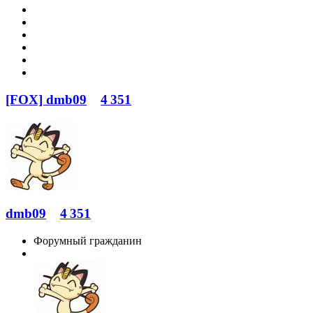
[FOX] dmb09
4 351
dmb09
4 351
Форумный гражданин