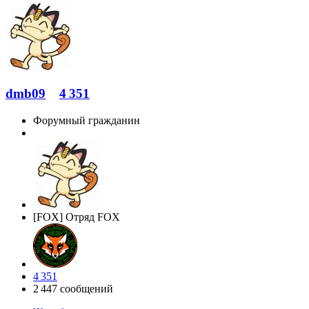
dmb09
4 351
Форумный гражданин
[FOX] Отряд FOX
4 351
2 447 сообщений