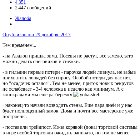
4 351
2 447 сообщений
Жалоба
Опубликовано
29 декабря, 2017
Тем временем...
- на Авалон пришла зима. Посевы не растут, все замело, зато
можно делать снеговиков и снежки.
- в гильдии первые потери - парочка людей ливнула, не забыв
прихватить лошадей без спросу. Особой потери для нас нет,
но "осадочек остался". Тем не менее, приток новых рекрутов
не ослабевает - 3-4 человека в неделю как минимум. А с
конокрадами мы еще разберемся
- наконец-то начали возводить стены. Еще пара дней и у нас
будет полноценный замок. Дома и почти все мастерские уже
построены.
- поставили трейдпост. Из-за корявой (пока) торговой системы
в игре особой торговли ожидать рановато, но тем не менее.