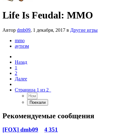
Life Is Feudal: MMO
Автор
dmb09
,
1 декабря, 2017
в
Другие игры
mmo
аутизм
Назад
1
2
Далее
Страница 1 из 2
Рекомендуемые сообщения
[FOX] dmb09
4 351