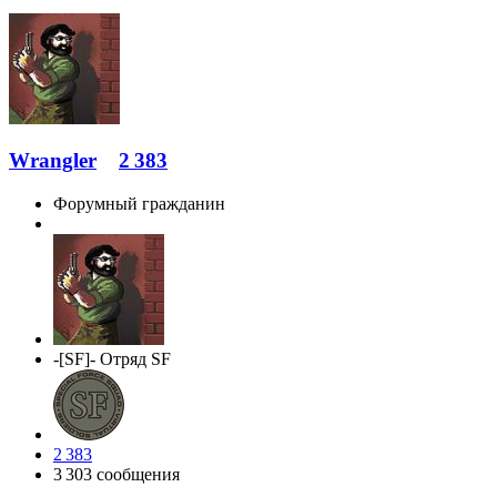
Wrangler
2 383
Форумный гражданин
-[SF]- Отряд SF
2 383
3 303 сообщения