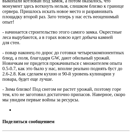
выкопали котлован под замок, а потом оказалось, что
монумент здесь воткнуть нельзя, слишком близко к границе
сервера. Пришлось искать новое место и разравнивать
площадку второй раз. Зато теперь у нас есть неоценимый
опыт!
- начинается строительство этого самого замка. Окрестные
леса вырубаются, а в горах вовсю идет добыча камней
для стен.
- повар наконец-то дорос до готовки четырехкомпонентных
блюд, а поля, благодаря GW, дают обильный урожай.
Новичкам не придется прокачиваться с множителем опыта
0.5-0.7, как это было у нас, вполне реально поднять буст до
2.6-2.8. Как сделаем кухню и 90-й уровень кулинарии у
повара, будет еще лучше.
- Зима близко! Под снегом не растет урожай, поэтому горе
тем, кто не заготовил достаточно припасов. Наверное, скоро
мы увидим первые войны за ресурсы.
Поделиться сообщением