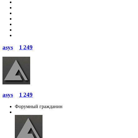
asys
1 249
asys
1 249
Форумный гражданин