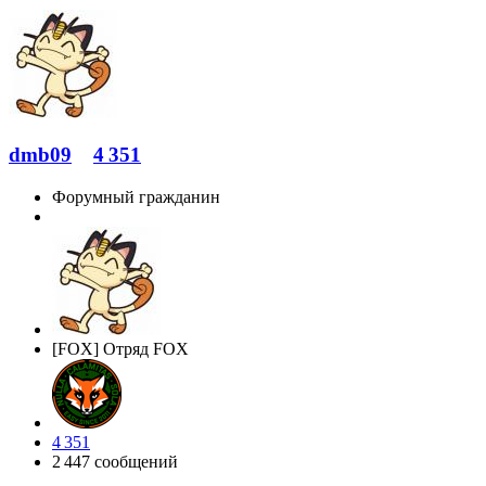
dmb09
4 351
Форумный гражданин
[FOX] Отряд FOX
4 351
2 447 сообщений