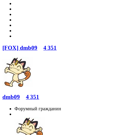
[FOX] dmb09
4 351
dmb09
4 351
Форумный гражданин