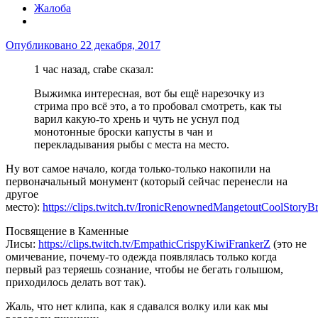
Жалоба
Опубликовано
22 декабря, 2017
1 час назад, crabe сказал:
Выжимка интересная, вот бы ещё нарезочку из
стрима про всё это, а то пробовал смотреть, как ты
варил какую-то хрень и чуть не уснул под
монотонные броски капусты в чан и
перекладывания рыбы с места на место.
Ну вот самое начало, когда только-только накопили на
первоначальный монумент (который сейчас перенесли на
другое
место):
https://clips.twitch.tv/IronicRenownedMangetoutCoolStoryB
Посвящение в Каменные
Лисы:
https://clips.twitch.tv/EmpathicCrispyKiwiFrankerZ
(это не
омичевание, почему-то одежда появлялась только когда
первый раз теряешь сознание, чтобы не бегать голышом,
приходилось делать вот так).
Жаль, что нет клипа, как я сдавался волку или как мы