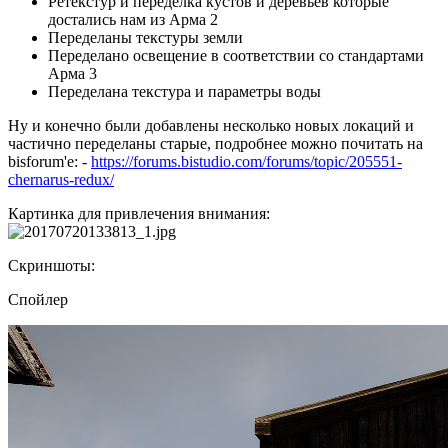
Ретекстур и переделка кустов и деревьев которые
достались нам из Арма 2
Переделаны текстуры земли
Переделано освещение в соответствии со стандартами
Арма 3
Переделана текстура и параметры воды
Ну и конечно были добавлены несколько новых локаций и
частично переделаны старые, подробнее можно почитать на
bisforum'е: -
https://forums.bistudio.com/forums/topic/205551-
chernarus-redux/
Картинка для привлечения внимания:
Скриншоты:
Спойлер