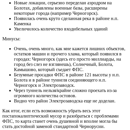
Новые локации, серьезно переделан аэродром на
Болотах, добавлены военные базы, расширены
некоторые города (например Черногорск).
Появилась очень круто сделанная река в районе н.п.
Каменка
Увеличилось количество входибельных зданий
Минусы:
Очень, очень много, как мне кажется лишних объектов,
остатков машин и прочего хлама, который появился в
городах: Черногорск (здесь его просто миллиарды, на
город без слез не взглянешь), Солнечный, Болота,
Камышово, который съедает ФПС.
Безумные просадки ФПС в районе 121 высоты у н.п.
Болота и в районе туннеля соединяющего н.п.
Черногорск и Электрозаводск.
Через туннель нельзя/крайне сложно проехать из-за
огромного количества остовов.
Видно что район Электрозаводска еще не доделан.
Как итог, если есть возможность убрать весь этот
постапокалиптический мусор и разобраться с проблемами
ФПС, то карта станет очень душевной и вполне могла бы
стать достойной заменой стандартной Чернорусии.