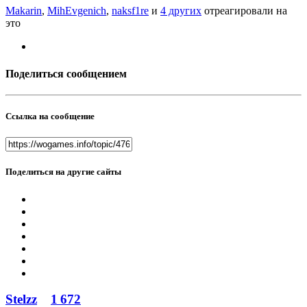
Makarin
,
MihEvgenich
,
naksf1re
и
4 других
отреагировали на
это
Поделиться сообщением
Ссылка на сообщение
Поделиться на другие сайты
Stelzz
1 672