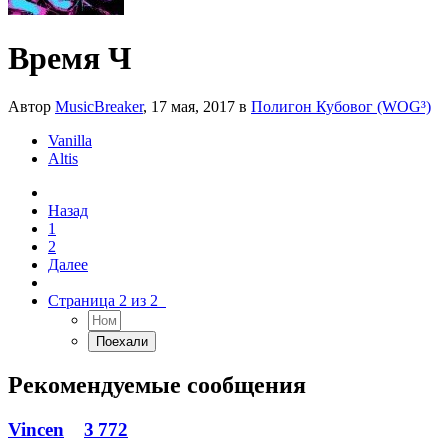
Время Ч
Автор
MusicBreaker
,
17 мая, 2017
в
Полигон Кубовог (WOG³)
Vanilla
Altis
Назад
1
2
Далее
Страница 2 из 2
Рекомендуемые сообщения
Vincen
3 772