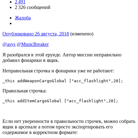
2 491
2 326 сообщений
Жалоба
Опубликовано
26 августа, 2018
(изменено)
@asys
@MusicBreaker
Я разобрался в этой ерунде. Автор миссии неправильно
добавил фонарики в ящик.
Неправильная строчка и фонарики уже не работают:
_this addWeaponCargoGlobal ["acc_flashlight",20];
Правильная строчка:
_this addItemCargoGlobal ["acc_flashlight",20];
Если нет уверенности в правильности строчек, можно собрать
ящик в арсенале а потом просто экспортировать его
содержимое в корректном формате: