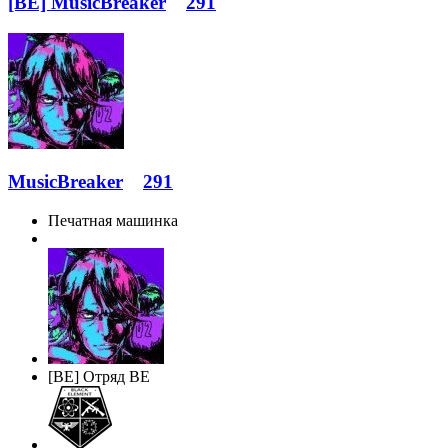
[BE] MusicBreaker
291
MusicBreaker
291
Печатная машинка
[BE] Отряд BE